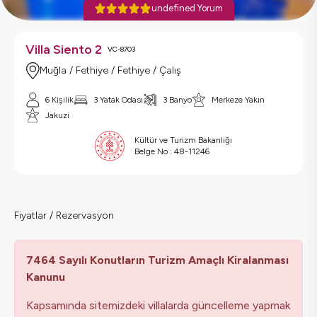
undefined Yorum
Villa Siento 2
VC-8703
Muğla / Fethiye / Fethiye / Çalış
6 Kişilik
3 Yatak Odası
3 Banyo
Merkeze Yakın
Jakuzi
Kültür ve Turizm Bakanlığı
Belge No :
48-11246
Fiyatlar / Rezervasyon
7464 Sayılı Konutların Turizm Amaçlı Kiralanması
Kanunu
Kapsamında sitemizdeki villalarda güncelleme yapmak