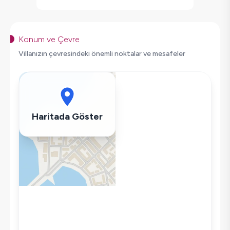
Hamam
Kapalı Havuz
Geniş Ailelere Uygun
Konum ve Çevre
Şömine
Villanızın çevresindeki önemli noktalar ve mesafeler
Saç Kurutma Makinası
Bulaşık Makinesi
Çamaşır Makinesi
Buzdolabı
Haritada Göster
Klima
Wifi / İnternet
Tost Makinesi
Kettle
Ütü
Havuz-Bahçe Bakımı