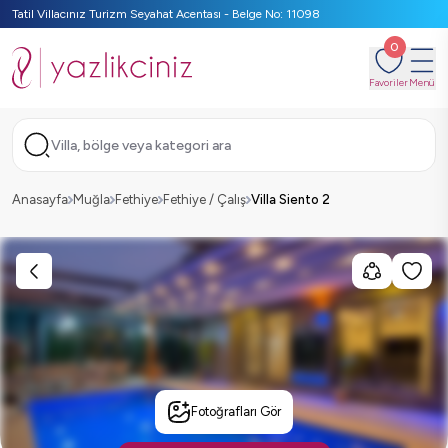
Tatil Villacınız Turizm Seyahat Acentası - Belge No: 11098
0
Favoriler
Menü
Villa, bölge veya kategori ara
Anasayfa
Muğla
Fethiye
Fethiye / Çalış
Villa Siento 2
Fotoğrafları Gör