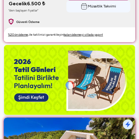
Gecelik
6.500
₺
Müsaitlik Takvimi
"den başlayan fiyatlar"
Güvenli Ödeme
%20 ön ödeme,
ile tatilinizi garantileyin
kalan ödemeyi villada yapın!