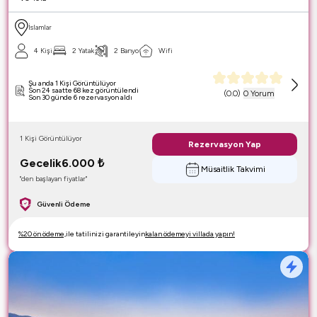
İslamlar
4 Kişi
2 Yatak
2 Banyo
Wifi
Şu anda 1 Kişi Görüntülüyor
Son 24 saatte 68 kez görüntülendi
(
0.0
)
0 Yorum
Son 30 günde 6 rezervasyon aldı
1 Kişi Görüntülüyor
Rezervasyon Yap
Gecelik
6.000
₺
Müsaitlik Takvimi
"den başlayan fiyatlar"
Güvenli Ödeme
%20 ön ödeme,
ile tatilinizi garantileyin
kalan ödemeyi villada yapın!