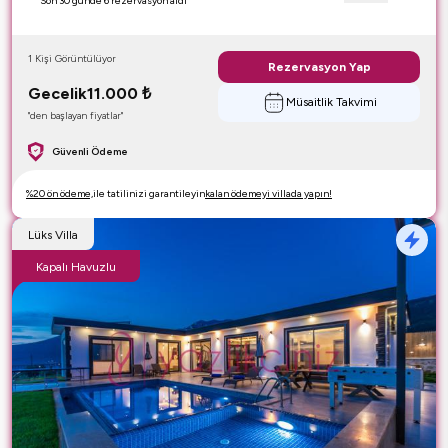
Son 30 günde 6 rezervasyon aldı
1 Kişi Görüntülüyor
Rezervasyon Yap
Gecelik
11.000
₺
Müsaitlik Takvimi
"den başlayan fiyatlar"
Güvenli Ödeme
%20 ön ödeme,
ile tatilinizi garantileyin
kalan ödemeyi villada yapın!
Lüks Villa
Kapalı Havuzlu