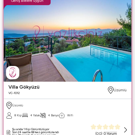
Geniş ailelere uygun
Villa Gökyüzü
Üzümlü
VC-1012
Üzümlü
8 Kişi
4 Yatak
4 Banyo
Wifi
Şu anda 1 Kişi Görüntülüyor
Son 24 saatte 68 kez görüntülendi
(
0.0
)
0 Yorum