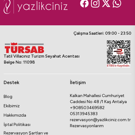
bu eşsiz ortamda gerçekten unutulmaz bir
deneyime dönüşür. Sevdiklerinizle beraber
geçireceğiniz zaman, birlikte güzel anılar
biriktirmenize olanak sağlar.
Çalışma Saatleri: 09:00 - 23:50
Bahçeli villalar
, özel havuzları ve geniş
bahçeleriyle sadece kalabalık aileler için değil,
Tatil Villacınız Turizm Seyahat Acentası
balayı çiftleri için de mükemmel bir seçenek
Belge No: 11098
olur. Romantik bir atmosferde, doğanın
içinde geçireceğiniz özel anlar sizi büyüler.
Destek
İletişim
Kalkan Mahallesi Cumhuriyet
Blog
Caddesi No 48 /1 Kaş Antalya
Ekibimiz
+908503469582
05313945383
Hakkımızda
rezervasyon@yazlikciniz.com.tr
İptal Politikası
Rezervasyonlarım
Rezervasyon Şartları ve