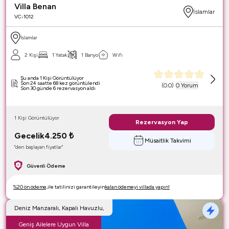
Villa Benan
İslamlar
VC-1012
İslamlar
2 Kişi
1 Yatak
1 Banyo
Wifi
Şu anda 1 Kişi Görüntülüyor
Son 24 saatte 68 kez görüntülendi
(
0.0
)
0 Yorum
Son 30 günde 6 rezervasyon aldı
1 Kişi Görüntülüyor
Rezervasyon Yap
Gecelik
4.250
₺
Müsaitlik Takvimi
"den başlayan fiyatlar"
Güvenli Ödeme
%20 ön ödeme,
ile tatilinizi garantileyin
kalan ödemeyi villada yapın!
Deniz Manzaralı, Kapalı Havuzlu,
Geniş Ailelere Uygun Villa