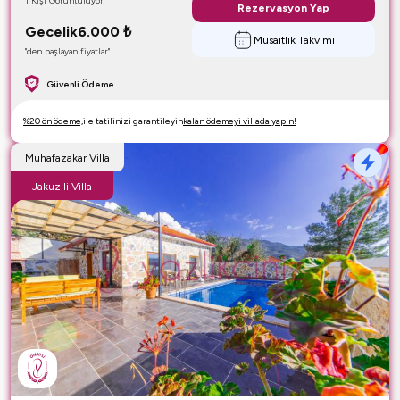
1 Kişi Görüntülüyor
Rezervasyon Yap
Gecelik
6.000
₺
Müsaitlik Takvimi
"den başlayan fiyatlar"
Güvenli Ödeme
%20 ön ödeme,
ile tatilinizi garantileyin
kalan ödemeyi villada yapın!
Muhafazakar Villa
Jakuzili Villa