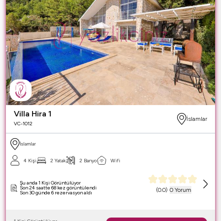
Villa Hira 1
İslamlar
VC-1012
İslamlar
4 Kişi
2 Yatak
2 Banyo
Wifi
Şu anda 1 Kişi Görüntülüyor
Son 24 saatte 68 kez görüntülendi
(
0.0
)
0 Yorum
Son 30 günde 6 rezervasyon aldı