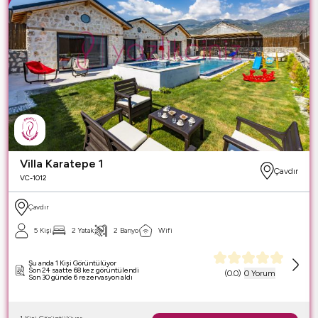
Villa Karatepe 1
Çavdır
VC-1012
Çavdır
5 Kişi
2 Yatak
2 Banyo
Wifi
Şu anda 1 Kişi Görüntülüyor
Son 24 saatte 68 kez görüntülendi
(
0.0
)
0 Yorum
Son 30 günde 6 rezervasyon aldı