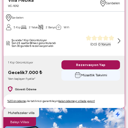
Villa Mebika
Sarıbelen
VC-1012
Sarıbelen
5 Kişi
2 Yatak
2 Banyo
Wifi
Şu anda 1 Kişi Görüntülüyor
Son 24 saatte 68 kez görüntülendi
(
0.0
)
0 Yorum
Son 30 günde 6 rezervasyon aldı
1 Kişi Görüntülüyor
Rezervasyon Yap
Gecelik
7.000
₺
Müsaitlik Takvimi
"den başlayan fiyatlar"
Güvenli Ödeme
%20 ön ödeme,
ile tatilinizi garantileyin
kalan ödemeyi villada yapın!
Muhafazakar villa
Balayı Villası