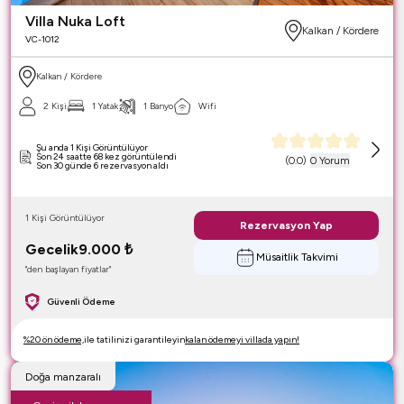
Villa Nuka Loft
Kalkan / Kördere
VC-1012
Kalkan / Kördere
2 Kişi
1 Yatak
1 Banyo
Wifi
Şu anda 1 Kişi Görüntülüyor
Son 24 saatte 68 kez görüntülendi
(
0.0
)
0 Yorum
Son 30 günde 6 rezervasyon aldı
1 Kişi Görüntülüyor
Rezervasyon Yap
Gecelik
9.000
₺
Müsaitlik Takvimi
"den başlayan fiyatlar"
Güvenli Ödeme
%20 ön ödeme,
ile tatilinizi garantileyin
kalan ödemeyi villada yapın!
Doğa manzaralı