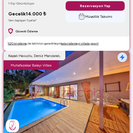
1 Kişi Görüntülüyor
Rezervasyon Yap
Gecelik
14.000
₺
Müsaitlik Takvimi
"den başlayan fiyatlar"
Güvenli Ödeme
%20 ön ödeme,
ile tatilinizi garantileyin
kalan ödemeyi villada yapın!
Kapalı Havuzlu, Deniz Manzaralı,
Muhafazakar Balayı Villası