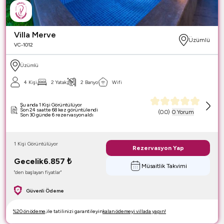
Villa Merve
Üzümlü
VC-1012
Üzümlü
4 Kişi
2 Yatak
2 Banyo
Wifi
Şu anda 1 Kişi Görüntülüyor
Son 24 saatte 68 kez görüntülendi
(
0.0
)
0 Yorum
Son 30 günde 6 rezervasyon aldı
1 Kişi Görüntülüyor
Rezervasyon Yap
Gecelik
6.857
₺
Müsaitlik Takvimi
"den başlayan fiyatlar"
Güvenli Ödeme
%20 ön ödeme,
ile tatilinizi garantileyin
kalan ödemeyi villada yapın!