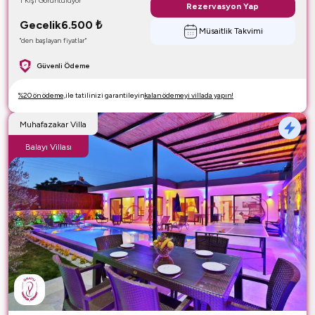
1 Kişi Görüntülüyor
Rezervasyon Yap
Gecelik
6.500
₺
Müsaitlik Takvimi
"den başlayan fiyatlar"
Güvenli Ödeme
%20 ön ödeme,
ile tatilinizi garantileyin
kalan ödemeyi villada yapın!
Muhafazakar Villa
Balayı Villası