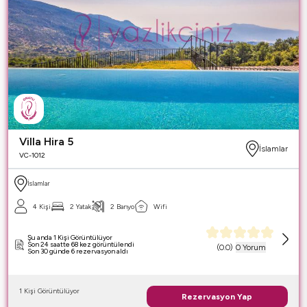
Villa Hira 5
İslamlar
VC-1012
İslamlar
4 Kişi
2 Yatak
2 Banyo
Wifi
Şu anda 1 Kişi Görüntülüyor
Son 24 saatte 68 kez görüntülendi
(
0.0
)
0 Yorum
Son 30 günde 6 rezervasyon aldı
1 Kişi Görüntülüyor
Rezervasyon Yap