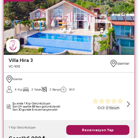
Villa Hira 3
İslamlar
VC-1012
İslamlar
4 Kişi
2 Yatak
2 Banyo
Wifi
Şu anda 1 Kişi Görüntülüyor
Son 24 saatte 68 kez görüntülendi
(
0.0
)
0 Yorum
Son 30 günde 6 rezervasyon aldı
1 Kişi Görüntülüyor
Rezervasyon Yap