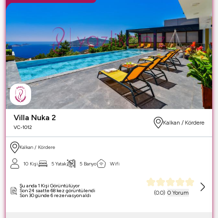
Villa Nuka 2
Kalkan / Kördere
VC-1012
Kalkan / Kördere
10 Kişi
5 Yatak
5 Banyo
Wifi
Şu anda 1 Kişi Görüntülüyor
Son 24 saatte 68 kez görüntülendi
(
0.0
)
0 Yorum
Son 30 günde 6 rezervasyon aldı