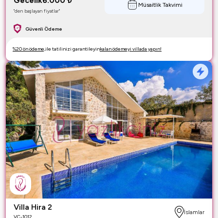
Gecelik
6.000
₺
Müsaitlik Takvimi
"den başlayan fiyatlar"
Güvenli Ödeme
%20 ön ödeme,
ile tatilinizi garantileyin
kalan ödemeyi villada yapın!
Villa Hira 2
İslamlar
VC-1012