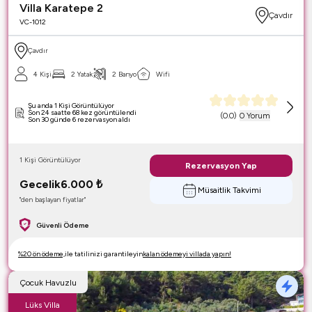
Villa Karatepe 2
Çavdır
VC-1012
Çavdır
4 Kişi
2 Yatak
2 Banyo
Wifi
Şu anda 1 Kişi Görüntülüyor
Son 24 saatte 68 kez görüntülendi
(
0.0
)
0 Yorum
Son 30 günde 6 rezervasyon aldı
1 Kişi Görüntülüyor
Rezervasyon Yap
Gecelik
6.000
₺
Müsaitlik Takvimi
"den başlayan fiyatlar"
Güvenli Ödeme
%20 ön ödeme,
ile tatilinizi garantileyin
kalan ödemeyi villada yapın!
Çocuk Havuzlu
Lüks Villa