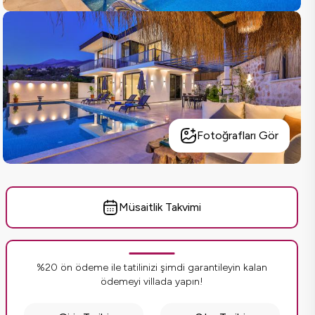
Fotoğrafları Gör
Müsaitlik Takvimi
%20 ön ödeme ile tatilinizi şimdi garantileyin kalan
ödemeyi villada yapın!