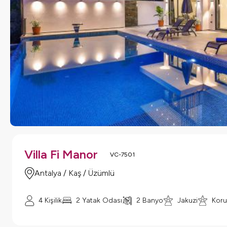
Villa Fi Manor
VC-7501
Antalya / Kaş / Üzümlü
4 Kişilik
2 Yatak Odası
2 Banyo
Jakuzi
Koru