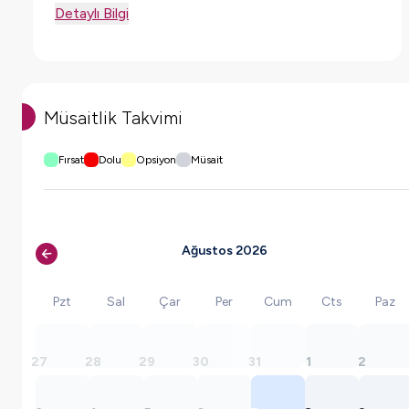
Detaylı Bilgi
Müsaitlik Takvimi
Fırsat
Dolu
Opsiyon
Müsait
Ağustos 2026
Pzt
Sal
Çar
Per
Cum
Cts
Paz
27
28
29
30
31
1
2