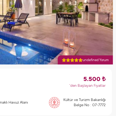
undefined Yorum
5.500
₺
'den Başlayan Fiyatlar
Kültür ve Turizm Bakanlığı
naklı Havuz Alanı
Belge No :
07-7772