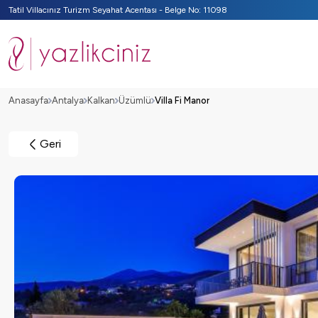
Tatil Villacınız Turizm Seyahat Acentası - Belge No: 11098
Anasayfa
Antalya
Kalkan
Üzümlü
Villa Fi Manor
Geri