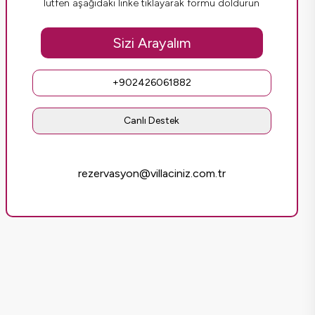
lütfen aşağıdaki linke tıklayarak formu doldurun
Sizi Arayalım
+902426061882
Canlı Destek
rezervasyon@villaciniz.com.tr