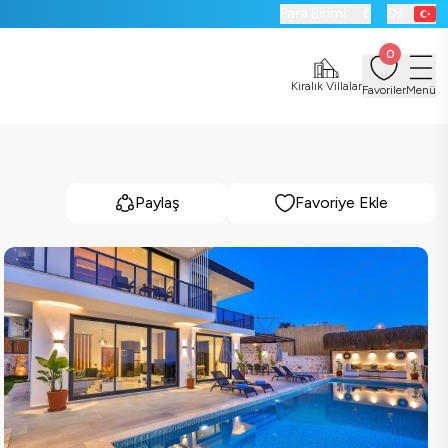
Para Birimi:
₺
Dil:
0
Kiralık Villalar
Favoriler
Menü
Paylaş
Favoriye Ekle