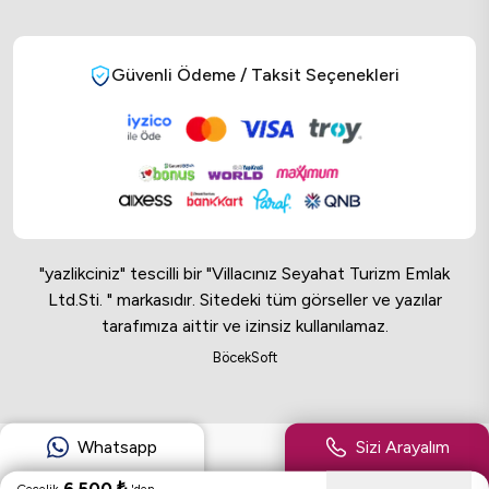
Güvenli Ödeme / Taksit Seçenekleri
"yazlikciniz" tescilli bir "Villacınız Seyahat Turizm Emlak
Ltd.Sti. " markasıdır. Sitedeki tüm görseller ve yazılar
tarafımıza aittir ve izinsiz kullanılamaz.
Online Musteri Temsilcisi
BöcekSoft
Online Musteri Temsilcisi
Whatsapp
Sizi Arayalım
6.500
₺