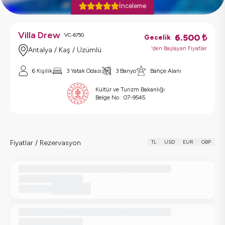
İnceleme
Villa Drew
VC-6750
6.500
₺
Gecelik
'den Başlayan Fiyatlar
Antalya / Kaş / Üzümlü
6
Kişilik
3
Yatak Odası
3
Banyo
Bahçe Alanı
Kültür ve Turizm Bakanlığı
Belge No :
07-9545
Fiyatlar / Rezervasyon
TL
USD
EUR
GBP