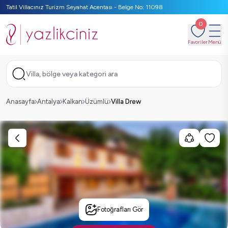
Tatil Villacınız Turizm Seyahat Acentası - Belge No: 11098
0
Favoriler
Menü
Villa, bölge veya kategori ara
Anasayfa
Antalya
Kalkan
Üzümlü
Villa Drew
Fotoğrafları Gör