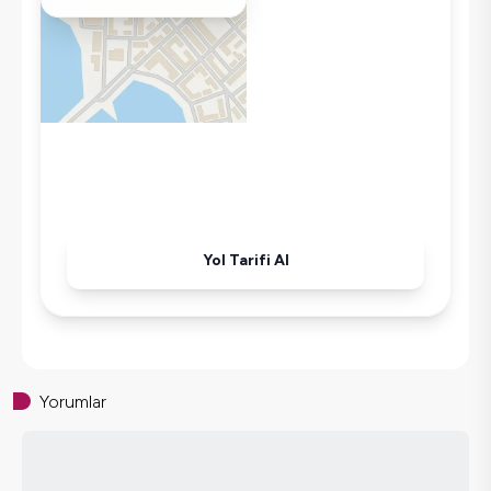
Mikrodalga
Kettle
Ütü
Havuz-Bahçe Bakımı
Yol Tarifi Al
Yorumlar