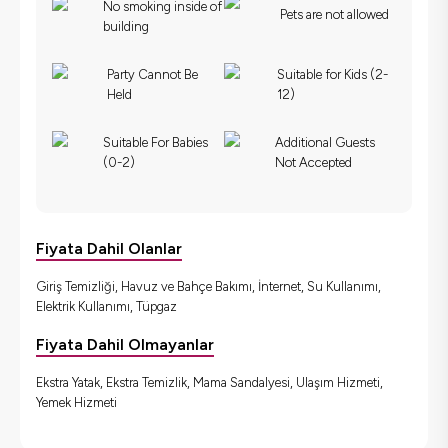
No smoking inside of
Pets are not allowed
building
Party Cannot Be
Suitable for Kids (2-
Held
12)
Suitable For Babies
Additional Guests
(0-2)
Not Accepted
Fiyata Dahil Olanlar
Giriş Temizliği, Havuz ve Bahçe Bakımı, İnternet, Su Kullanımı,
Elektrik Kullanımı, Tüpgaz
Fiyata Dahil Olmayanlar
Ekstra Yatak, Ekstra Temizlik, Mama Sandalyesi, Ulaşım Hizmeti,
Yemek Hizmeti