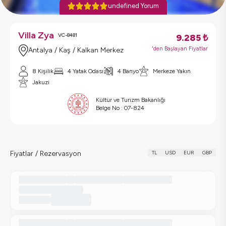
undefined Yorum
Villa Zya
VC-8481
9.285
₺
'den Başlayan Fiyatlar
Antalya / Kaş / Kalkan Merkez
8 Kişilik
4 Yatak Odası
4 Banyo
Merkeze Yakın
Jakuzi
Kültür ve Turizm Bakanlığı
Belge No :
07-824
Fiyatlar / Rezervasyon
TL
USD
EUR
GBP