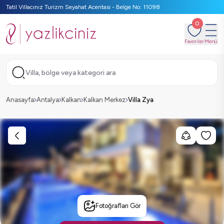
Tatil Villacınız Turizm Seyahat Acentası - Belge No: 11098
0
Favoriler
Menü
Villa, bölge veya kategori ara
Anasayfa
Antalya
Kalkan
Kalkan Merkez
Villa Zya
Fotoğrafları Gör