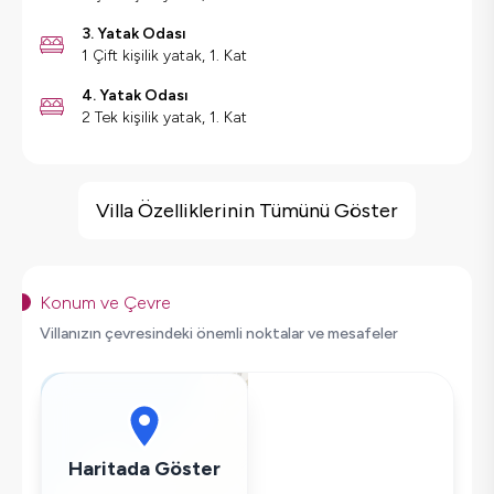
3. Yatak Odası
1 Çift kişilik yatak, 1. Kat
4. Yatak Odası
2 Tek kişilik yatak, 1. Kat
Villa Özellikleri
Jakuzi
Villa Özelliklerinin Tümünü Göster
Deniz Manzarası
Geniş Ailelere Uygun
Saç Kurutma Makinası
Konum ve Çevre
Bulaşık Makinesi
Villanızın çevresindeki önemli noktalar ve mesafeler
Çamaşır Makinesi
Buzdolabı
Klima
Wifi / İnternet
Haritada Göster
Tost Makinesi