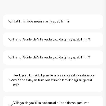
Tatilimin ödemesini nasıl yapabilirim?
Tarafımıza talebiniz ulaştığı andan itibaren müsaitlik
Hangi Günlerde Villa yada yazlığa giriş yapabilirim ?
durumu son bir kez daha kontrol edildikten sonra talep
göndermiş olduğunuz villa seçmiş olduğunuz tarihlerde sizin
adınıza opsiyon alınırak ayrılır.Opsiyonuzun
Portföyümüzdeki villa yada yazlıklara genellikleCumartesi,
kesin rezervasyona dönmesi için toplan ödemenizin %20
Hangi Günlerde Villa yada yazlığa giriş yapabilirim ?
Pazar yada Pazartesi giriş kabul edilmektedir.
yada %35 kısmını firmamızın kurumsal banka hesabına
EFT/Havale veya kredi kartı ile ödeme yapmanız
gerekmektedir.Ön ödeme sonrası kalan tutar giriş esnasında
Portföyümüzdeki villa yada yazlıklara genellikleCumartesi,
tahsil edilecektir.
Tek kişinin kimlik bilgileri ile villa ya da yazlık kiralanabilir
Pazar yada Pazartesi giriş kabul edilmektedir.
mi? Konaklayan tüm misafirlerin kimlik bilgileri gerekli
mi?
Maalesef tek kişinin kimlik bilgileri yeterli değildir. Villa ya da
Villa ya da yazlıkta sadece aile konaklama şartı var
yazlıkta konaklayan tüm misafirlerin kimlik bilgilerinin bölge