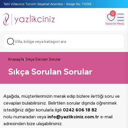
Tatil Villacınız Turizm Seyahat Acentası - Belge No: 11098
0
Favoriler
Menü
Villa, bölge veya kategori ara
Anasayfa
Sıkça Sorulan Sorular
Sıkça Sorulan Sorular
Aşağıda, müşterilerimizin merak edip bizlere ilettiği soru ve
cevapları bulabilirsiniz. Belirtilen sorular dışında öğrenmek
istediğiniz diğer konularla ilgili
0242 606 18 82
nolu numaradan veya
info@yazlikciniz.com.tr
e-mail
adresinden bize ulaşabilirsiniz.