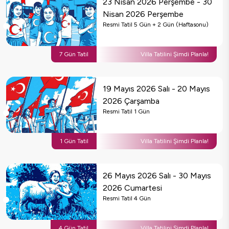
23 Nisan 2026 Perşembe
-
30
Nisan 2026 Perşembe
Resmi Tatil
5
Gün
+ 2 Gün (Haftasonu)
7
Gün Tatil
Villa Tatilini Şimdi Planla!
19 Mayıs 2026 Salı
-
20 Mayıs
2026 Çarşamba
Resmi Tatil
1
Gün
1
Gün Tatil
Villa Tatilini Şimdi Planla!
26 Mayıs 2026 Salı
-
30 Mayıs
2026 Cumartesi
Resmi Tatil
4
Gün
4
Gün Tatil
Villa Tatilini Şimdi Planla!