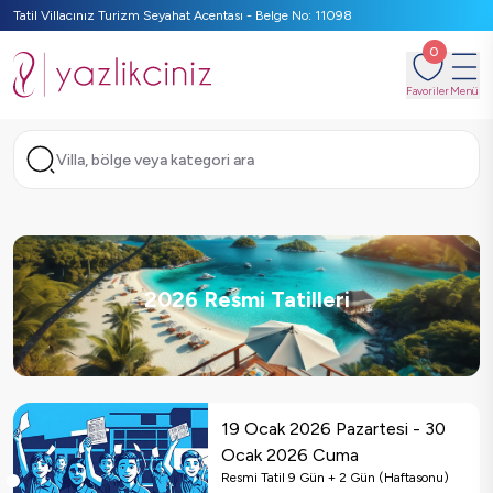
Tatil Villacınız Turizm Seyahat Acentası - Belge No: 11098
0
Favoriler
Menü
Villa, bölge veya kategori ara
2026 Resmi Tatilleri
19 Ocak 2026 Pazartesi
-
30
Ocak 2026 Cuma
Resmi Tatil
9
Gün
+ 2 Gün (Haftasonu)