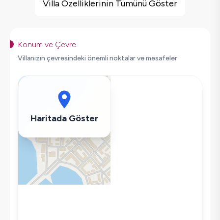
Barbekü
Villa Özelliklerinin Tümünü Göster
Doğa Manzaralı
Korunaklı Havuz
Saç Kurutma Makinası
Konum ve Çevre
Bulaşık Makinesi
Villanızın çevresindeki önemli noktalar ve mesafeler
Çamaşır Makinesi
Buzdolabı
Klima
Wifi / İnternet
Haritada Göster
Tost Makinesi
Mikrodalga
Kettle
Ütü
Havuz-Bahçe Bakımı