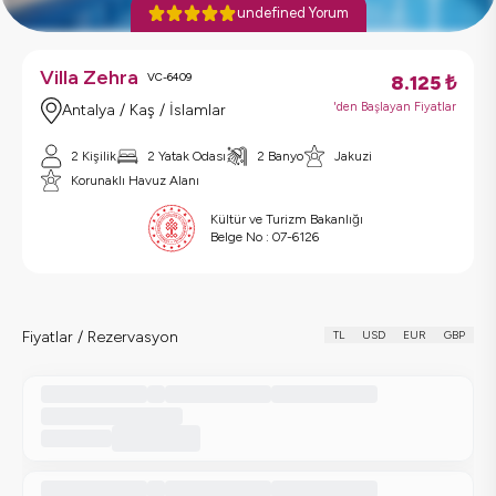
undefined Yorum
Villa Zehra
VC-6409
8.125
₺
'den Başlayan Fiyatlar
Antalya / Kaş / İslamlar
2 Kişilik
2 Yatak Odası
2 Banyo
Jakuzi
Korunaklı Havuz Alanı
Kültür ve Turizm Bakanlığı
Belge No :
07-6126
Fiyatlar / Rezervasyon
TL
USD
EUR
GBP