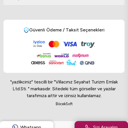
Güvenli Ödeme / Taksit Seçenekleri
"yazlikciniz" tescilli bir "Villacınız Seyahat Turizm Emlak
Ltd.Sti. " markasıdır. Sitedeki tüm görseller ve yazılar
tarafımıza aittir ve izinsiz kullanılamaz.
Online Musteri Temsilcisi
BöcekSoft
Online Musteri Temsilcisi
Whatsapp
Sizi Arayalım