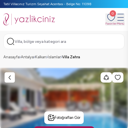
Tatil Villacınız Turizm Seyahat Acentası - Belge No: 11098
0
Favoriler
Menü
Villa, bölge veya kategori ara
Anasayfa
Antalya
Kalkan
İslamlar
Villa Zehra
Fotoğrafları Gör