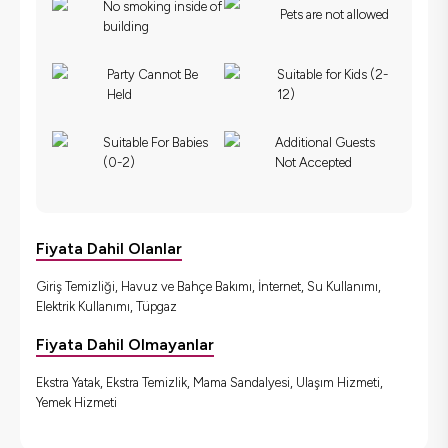
No smoking inside of
Pets are not allowed
building
Party Cannot Be
Suitable for Kids (2-
Held
12)
Suitable For Babies
Additional Guests
(0-2)
Not Accepted
Fiyata Dahil Olanlar
Giriş Temizliği, Havuz ve Bahçe Bakımı, İnternet, Su Kullanımı,
Elektrik Kullanımı, Tüpgaz
Fiyata Dahil Olmayanlar
Ekstra Yatak, Ekstra Temizlik, Mama Sandalyesi, Ulaşım Hizmeti,
Yemek Hizmeti