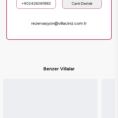
+902426061882
Canlı Destek
rezervasyon@villaciniz.com.tr
Benzer Villalar