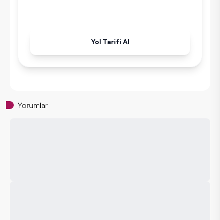
Kettle
Korunaklı Havuz
Ütü
Yol Tarifi Al
Havuz-Bahçe Bakımı
Yorumlar