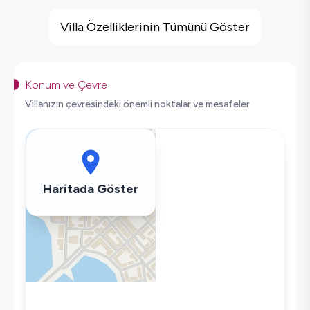
Villa Özellikleri
Jakuzi
Villa Özelliklerinin Tümünü Göster
Sauna
Çocuk Oyun Alanı
Barbekü
Konum ve Çevre
Doğa Manzaralı
Villanızın çevresindeki önemli noktalar ve mesafeler
Langırt
Salıncak
Saç Kurutma Makinası
Bulaşık Makinesi
Haritada Göster
Çamaşır Makinesi
Buzdolabı
Klima
Wifi / İnternet
Tost Makinesi
Mikrodalga