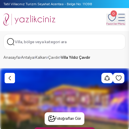
Tatil Villacınız Turizm Seyahat Acentası - Belge No: 11098
0
Favoriler
Menü
Villa, bölge veya kategori ara
Anasayfa
Antalya
Kalkan
Çavdır
Villa Yıldız Çavdır
Fotoğrafları Gör