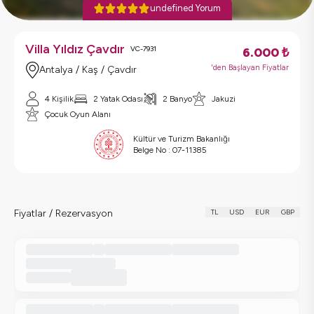
undefined Yorum
Villa Yıldız Çavdır
VC-7931
6.000
₺
'den Başlayan Fiyatlar
Antalya / Kaş / Çavdır
4 Kişilik
2 Yatak Odası
2 Banyo
Jakuzi
Çocuk Oyun Alanı
Kültür ve Turizm Bakanlığı
Belge No :
07-11385
Fiyatlar / Rezervasyon
TL
USD
EUR
GBP