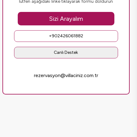
lütfen aşağıdaki linke tıklayarak formu doldurun
Sizi Arayalım
+902426061882
Canlı Destek
rezervasyon@villaciniz.com.tr