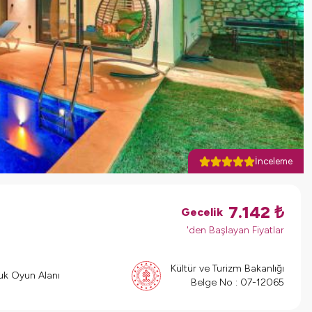
İnceleme
7.142
₺
Gecelik
'den Başlayan Fiyatlar
Kültür ve Turizm Bakanlığı
k Oyun Alanı
Belge No :
07-12065