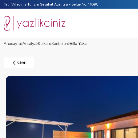
Tatil Villacınız Turizm Seyahat Acentası - Belge No: 11098
Anasayfa
Antalya
Kalkan
Sarıbelen
Villa Yaka
Geri