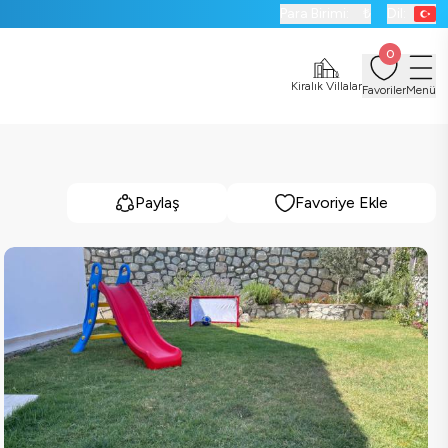
Para Birimi:
₺
Dil:
0
Kiralık Villalar
Favoriler
Menü
Paylaş
Favoriye Ekle