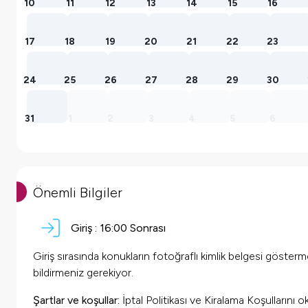
10
11
12
13
14
15
16
17
18
19
20
21
22
23
24
25
26
27
28
29
30
31
1
2
3
4
5
6
Önemli Bilgiler
Giriş :
16:00
Sonrası
Giriş sırasında konukların fotoğraflı kimlik belgesi göster
bildirmeniz gerekiyor.
Şartlar ve koşullar:
İptal Politikası ve Kiralama Koşullarını