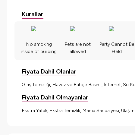
Kurallar
No smoking
Pets are not
Party Cannot Be
inside of building
allowed
Held
Fiyata Dahil Olanlar
Giriş Temizliği, Havuz ve Bahçe Bakımı, İnternet, Su Kul
Fiyata Dahil Olmayanlar
Ekstra Yatak, Ekstra Temizlik, Mama Sandalyesi, Ulaşı