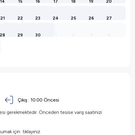
14
15
16
17
18
19
20
21
22
23
24
25
26
27
28
29
30
1
2
3
4
Çıkış :
10:00
Öncesi
mesi gerekmektedir. Önceden tesise varış saatinizi
 okumak için
tıklayınız.