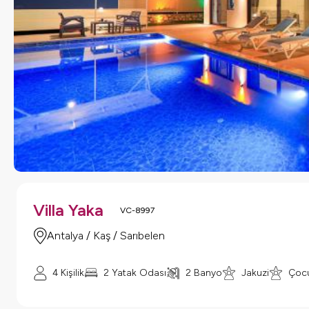
Villa Yaka
VC-8997
Antalya / Kaş / Sarıbelen
4
Kişilik
2
Yatak Odası
2
Banyo
Jakuzi
Çocu