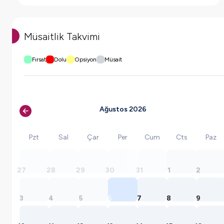
Müsaitlik Takvimi
Fırsat
Dolu
Opsiyon
Müsait
Ağustos 2026
Pzt
Sal
Çar
Per
Cum
Cts
Paz
27
28
29
30
31
1
2
3
4
5
6
7
8
9