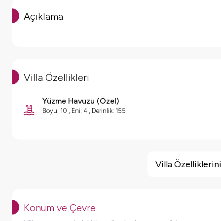
Açıklama
Villa Özellikleri
Yüzme Havuzu (
Özel
)
Boyu: 10 ,
Eni: 4 ,
Derinlik: 155
Villa Özellikleri
Çocuk Oyun Alanı
Villa Özellikler
Barbekü
Doğa Manzaralı
Salıncak
Konum ve Çevre
Korunaklı Havuz
Yol Tarifi Al