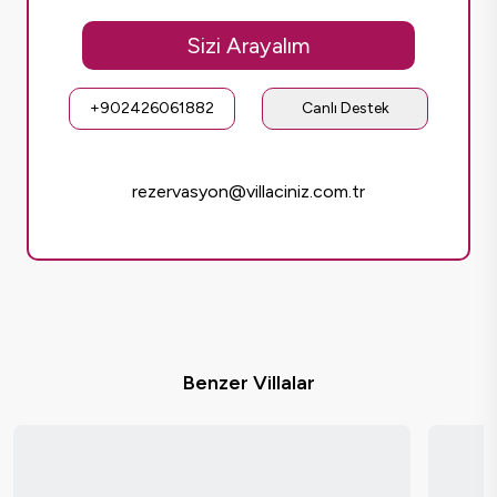
Sizi Arayalım
+902426061882
Canlı Destek
rezervasyon@villaciniz.com.tr
Benzer Villalar