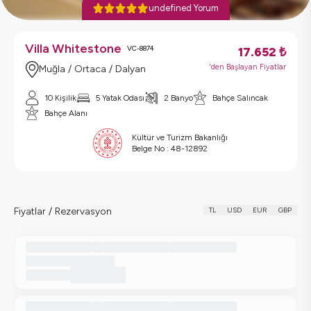
undefined Yorum
Villa Whitestone
VC-8874
17.652
₺
'den Başlayan Fiyatlar
Muğla / Ortaca / Dalyan
10 Kişilik
5 Yatak Odası
2 Banyo
Bahçe Salıncak
Bahçe Alanı
Kültür ve Turizm Bakanlığı
Belge No :
48-12892
Fiyatlar / Rezervasyon
TL
USD
EUR
GBP