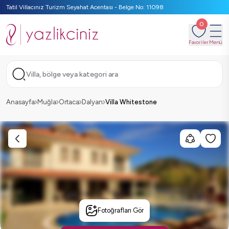
Tatil Villacınız Turizm Seyahat Acentası - Belge No: 11098
0
Favoriler
Menü
Villa, bölge veya kategori ara
Anasayfa
Muğla
Ortaca
Dalyan
Villa Whitestone
Fotoğrafları Gör