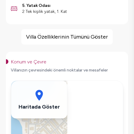
5. Yatak Odası
2 Tek kişilik yatak, 1. Kat
Villa Özellikleri
Geniş Ailelere Uygun
Villa Özelliklerinin Tümünü Göster
Salıncak
Saç Kurutma Makinası
Bulaşık Makinesi
Konum ve Çevre
Çamaşır Makinesi
Villanızın çevresindeki önemli noktalar ve mesafeler
Buzdolabı
Klima
Wifi / İnternet
Tost Makinesi
Haritada Göster
Mikrodalga
Kettle
Ütü