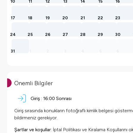
10
11
12
13
14
15
16
17
18
19
20
21
22
23
24
25
26
27
28
29
30
31
1
2
3
4
5
6
Önemli Bilgiler
Giriş :
16:00 Sonrası
Giriş sırasında konukların fotoğraflı kimlik belgesi göster
bildirmeniz gerekiyor.
Şartlar ve koşullar:
İptal Politikası ve Kiralama Koşullarını 