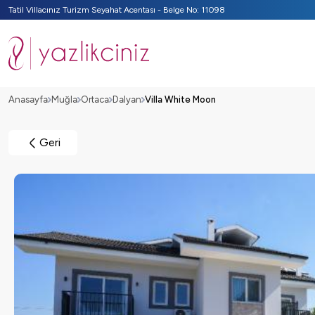
Tatil Villacınız Turizm Seyahat Acentası - Belge No: 11098
Anasayfa
Muğla
Ortaca
Dalyan
Villa White Moon
Geri