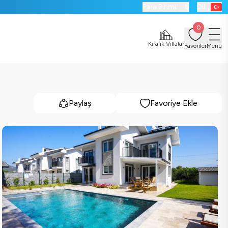
Para Birimi:
₺
Dil:
0
Kiralık Villalar
Favoriler
Menü
Paylaş
Favoriye Ekle