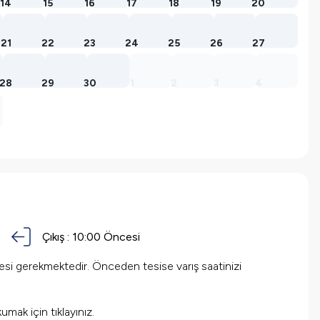
14
15
16
17
18
19
20
21
22
23
24
25
26
27
28
29
30
1
2
3
4
Çıkış :
10:00 Öncesi
mesi gerekmektedir. Önceden tesise varış saatinizi
okumak için
tıklayınız.