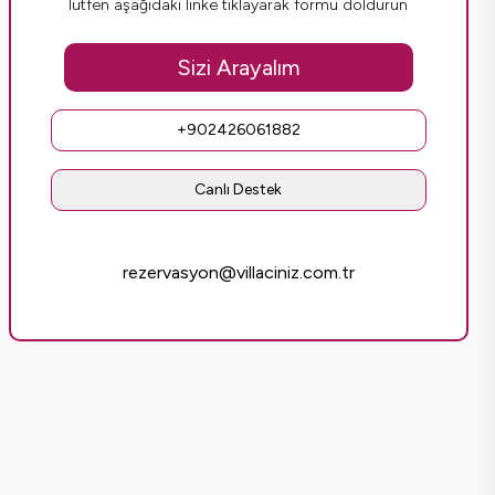
lütfen aşağıdaki linke tıklayarak formu doldurun
Sizi Arayalım
+902426061882
Canlı Destek
rezervasyon@villaciniz.com.tr