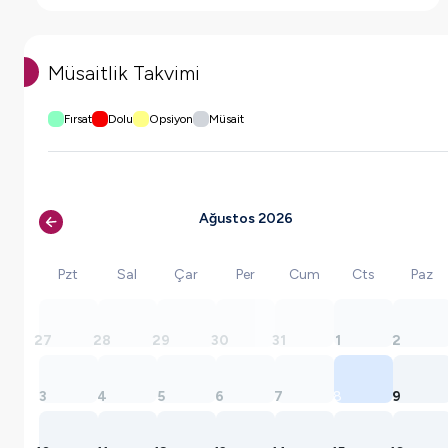
Müsaitlik Takvimi
Fırsat
Dolu
Opsiyon
Müsait
Ağustos 2026
Pzt
Sal
Çar
Per
Cum
Cts
Paz
27
28
29
30
31
1
2
3
4
5
6
7
8
9