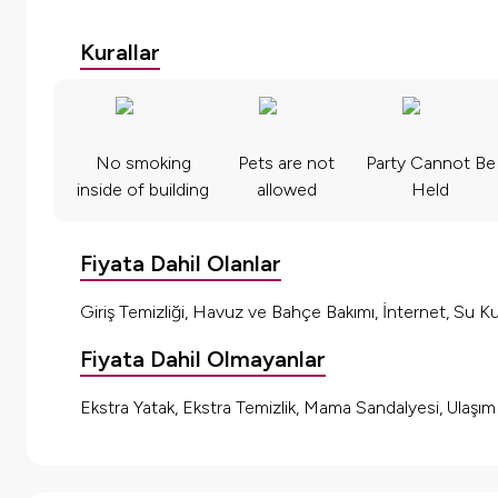
Kurallar
No smoking
Pets are not
Party Cannot Be
inside of building
allowed
Held
Fiyata Dahil Olanlar
Giriş Temizliği, Havuz ve Bahçe Bakımı, İnternet, Su Kul
Fiyata Dahil Olmayanlar
Ekstra Yatak, Ekstra Temizlik, Mama Sandalyesi, Ulaşı