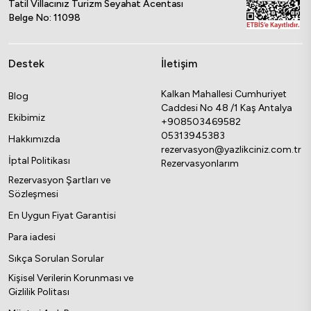
Tatil Villacınız Turizm Seyahat Acentası
Belge No: 11098
Destek
İletişim
Kalkan Mahallesi Cumhuriyet
Blog
Caddesi No 48 /1 Kaş Antalya
Ekibimiz
+908503469582
05313945383
Hakkımızda
rezervasyon@yazlikciniz.com.tr
İptal Politikası
Rezervasyonlarım
Rezervasyon Şartları ve
Sözleşmesi
En Uygun Fiyat Garantisi
Para iadesi
Sıkça Sorulan Sorular
Kişisel Verilerin Korunması ve
Gizlilik Politası