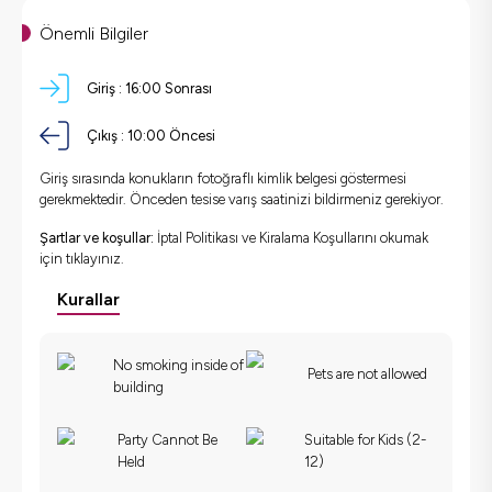
Önemli Bilgiler
Giriş :
16:00 Sonrası
Çıkış :
10:00 Öncesi
Giriş sırasında konukların fotoğraflı kimlik belgesi göstermesi
gerekmektedir. Önceden tesise varış saatinizi bildirmeniz gerekiyor.
Şartlar ve koşullar:
İptal Politikası ve Kiralama Koşullarını okumak
için
tıklayınız.
Kurallar
No smoking inside of
Pets are not allowed
building
Party Cannot Be
Suitable for Kids (2-
Held
12)