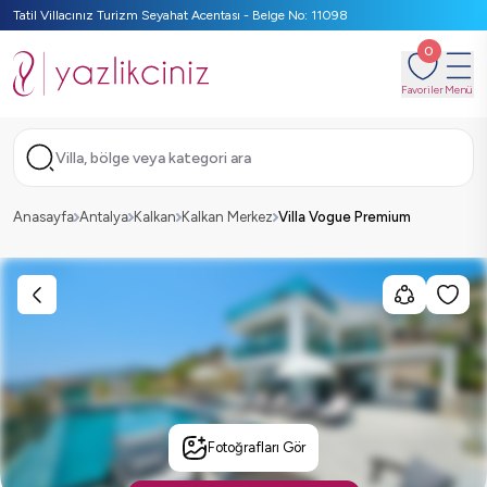
Tatil Villacınız Turizm Seyahat Acentası - Belge No: 11098
0
Favoriler
Menü
Villa, bölge veya kategori ara
Anasayfa
Antalya
Kalkan
Kalkan Merkez
Villa Vogue Premium
Fotoğrafları Gör