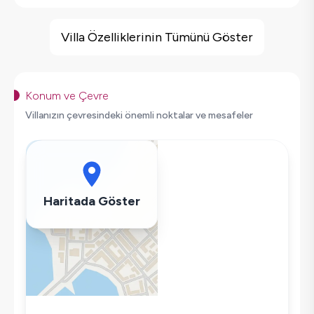
Villa Özellikleri
Deniz Manzarası
Villa Özelliklerinin Tümünü Göster
Sauna
Hamam
Sinema Odası
Konum ve Çevre
Spor Salonu
Villanızın çevresindeki önemli noktalar ve mesafeler
Geniş Ailelere Uygun
Salıncak
Saç Kurutma Makinası
Bulaşık Makinesi
Haritada Göster
Çamaşır Makinesi
Buzdolabı
Klima
Wifi / İnternet
Tost Makinesi
Mikrodalga