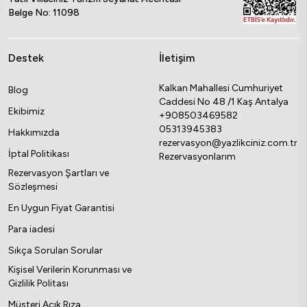
Belge No: 11098
Destek
İletişim
Kalkan Mahallesi Cumhuriyet
Blog
Caddesi No 48 /1 Kaş Antalya
Ekibimiz
+908503469582
05313945383
Hakkımızda
rezervasyon@yazlikciniz.com.tr
İptal Politikası
Rezervasyonlarım
Rezervasyon Şartları ve
Sözleşmesi
En Uygun Fiyat Garantisi
Para iadesi
Sıkça Sorulan Sorular
Kişisel Verilerin Korunması ve
Gizlilik Politası
Müsteri Açık Rıza