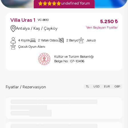
undefined Yorum
Villa Uras 1
VC-8610
5.250
₺
'den Başlayan Fiyatlar
Antalya / Kaş / Çayköy
4 Kişilik
2 Yatak Odası
2 Banyo
Jakuzi
Çocuk Oyun Alanı
Kültür ve Turizm Bakanlığı
Belge No :
07-10496
Fiyatlar / Rezervasyon
TL
USD
EUR
GBP