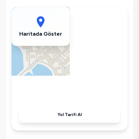
Korunaklı Havuz
Saç Kurutma Makinası
Bulaşık Makinesi
Çamaşır Makinesi
Haritada Göster
Buzdolabı
Klima
Wifi / İnternet
Kettle
Korunaklı Havuz
Ütü
Havuz-Bahçe Bakımı
Yol Tarifi Al