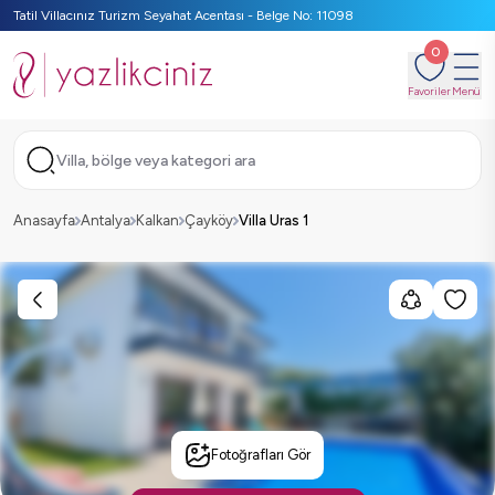
Tatil Villacınız Turizm Seyahat Acentası - Belge No: 11098
0
Favoriler
Menü
Villa, bölge veya kategori ara
Anasayfa
Antalya
Kalkan
Çayköy
Villa Uras 1
Fotoğrafları Gör