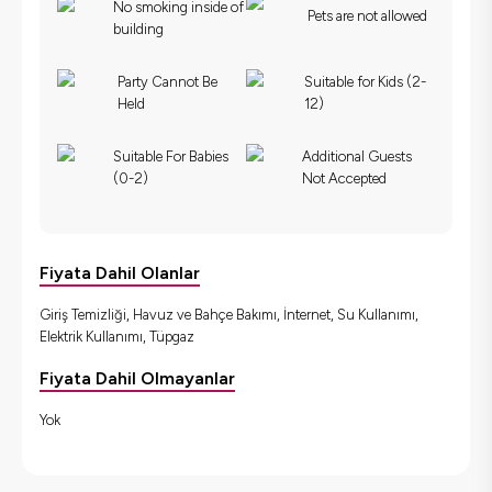
No smoking inside of
Pets are not allowed
building
Party Cannot Be
Suitable for Kids (2-
Held
12)
Suitable For Babies
Additional Guests
(0-2)
Not Accepted
Fiyata Dahil Olanlar
Giriş Temizliği, Havuz ve Bahçe Bakımı, İnternet, Su Kullanımı,
Elektrik Kullanımı, Tüpgaz
Fiyata Dahil Olmayanlar
Yok