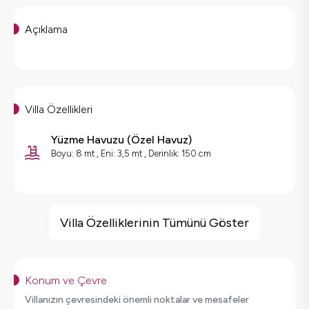
Açıklama
Villa Özellikleri
Yüzme Havuzu
(
Özel Havuz
)
Boyu: 8 mt , Eni: 3,5 mt , Derinlik: 150 cm
Villa Özellikleri
Çocuk Oyun Alanı
Villa Özelliklerinin Tümünü Göster
Barbekü
Doğa Manzaralı
Masa Tenisi
Konum ve Çevre
Salıncak
Villanızın çevresindeki önemli noktalar ve mesafeler