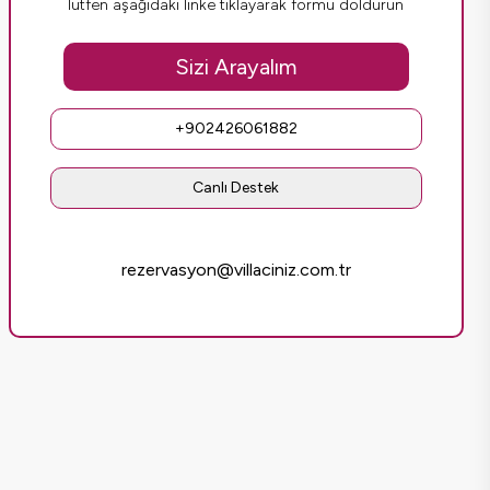
lütfen aşağıdaki linke tıklayarak formu doldurun
Sizi Arayalım
+902426061882
Canlı Destek
rezervasyon@villaciniz.com.tr