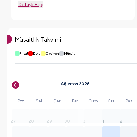
Detaylı Bilgi
Müsaitlik Takvimi
Fırsat
Dolu
Opsiyon
Müsait
Ağustos 2026
Pzt
Sal
Çar
Per
Cum
Cts
Paz
27
28
29
30
31
1
2