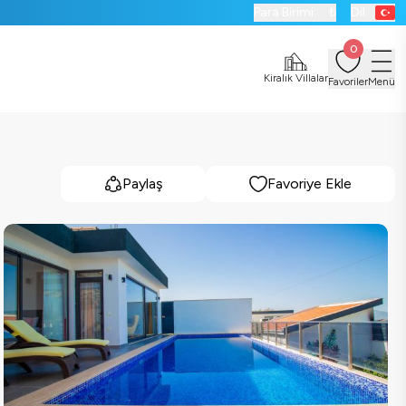
Para Birimi:
₺
Dil:
0
Kiralık Villalar
Favoriler
Menü
Paylaş
Favoriye Ekle