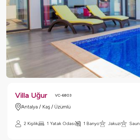
Villa Uğur
VC-6803
Antalya / Kaş / Üzümlü
2 Kişilik
1 Yatak Odası
1 Banyo
Jakuzi
Saun