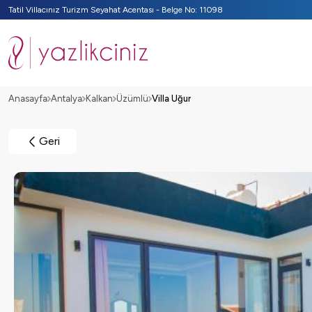
Tatil Villacınız Turizm Seyahat Acentası - Belge No: 11098
Anasayfa
Antalya
Kalkan
Üzümlü
Villa Uğur
Geri