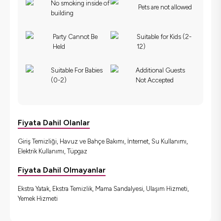
No smoking inside of
Pets are not allowed
building
Party Cannot Be
Suitable for Kids (2-
Held
12)
Suitable For Babies
Additional Guests
(0-2)
Not Accepted
Fiyata Dahil Olanlar
Giriş Temizliği, Havuz ve Bahçe Bakımı, İnternet, Su Kullanımı,
Elektrik Kullanımı, Tüpgaz
Fiyata Dahil Olmayanlar
Ekstra Yatak, Ekstra Temizlik, Mama Sandalyesi, Ulaşım Hizmeti,
Yemek Hizmeti