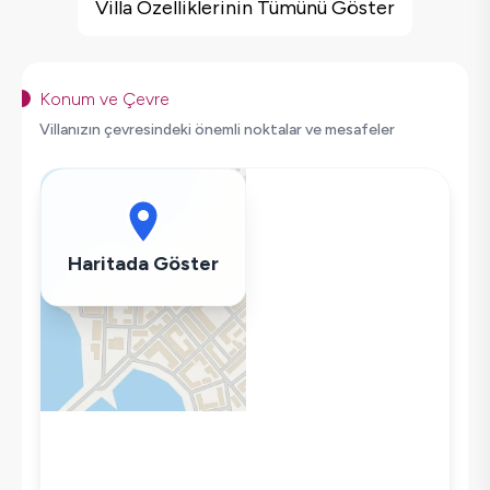
Barbekü
Villa Özelliklerinin Tümünü Göster
Salıncak
Korunaklı Havuz
Saç Kurutma Makinası
Konum ve Çevre
Bulaşık Makinesi
Villanızın çevresindeki önemli noktalar ve mesafeler
Çamaşır Makinesi
Buzdolabı
Klima
Wifi / İnternet
Haritada Göster
Tost Makinesi
Mikrodalga
Kettle
Korunaklı Havuz
Ütü
Havuz-Bahçe Bakımı