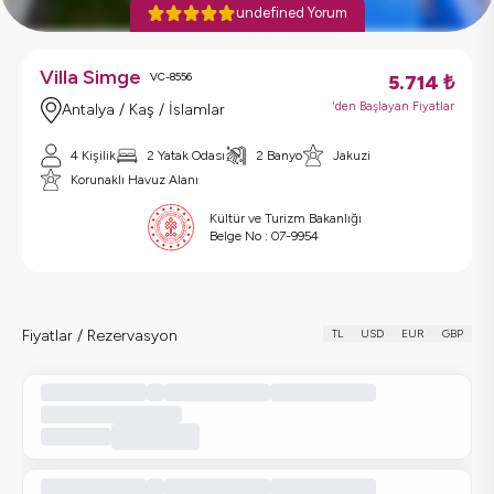
undefined Yorum
Villa Simge
VC-8556
5.714
₺
'den Başlayan Fiyatlar
Antalya / Kaş / İslamlar
4 Kişilik
2 Yatak Odası
2 Banyo
Jakuzi
Korunaklı Havuz Alanı
Kültür ve Turizm Bakanlığı
Belge No :
07-9954
Fiyatlar / Rezervasyon
TL
USD
EUR
GBP