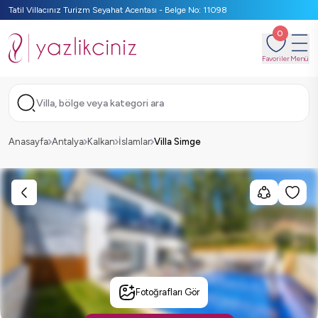
Tatil Villacınız Turizm Seyahat Acentası - Belge No: 11098
0
Favoriler
Menü
Villa, bölge veya kategori ara
Anasayfa
Antalya
Kalkan
İslamlar
Villa Simge
Fotoğrafları Gör