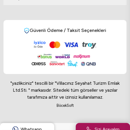
Güvenli Ödeme / Taksit Seçenekleri
"yazlikciniz" tescilli bir "Villacınız Seyahat Turizm Emlak
Ltd.Sti. " markasıdır. Sitedeki tüm görseller ve yazılar
tarafımıza aittir ve izinsiz kullanılamaz.
Online Musteri Temsilcisi
BöcekSoft
Online Musteri Temsilcisi
Whatsapp
Sizi Arayalım