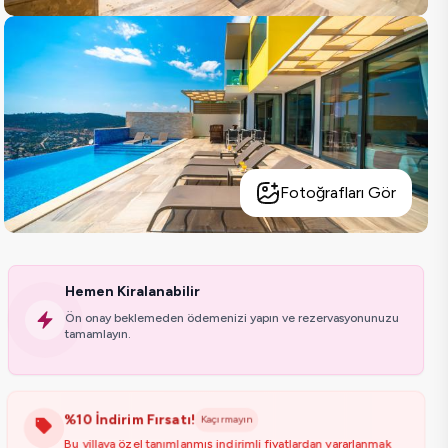
Fotoğrafları Gör
Hemen Kiralanabilir
Ön onay beklemeden ödemenizi yapın ve rezervasyonunuzu
tamamlayın.
%10 İndirim Fırsatı!
Kaçırmayın
Bu villaya özel tanımlanmış indirimli fiyatlardan yararlanmak