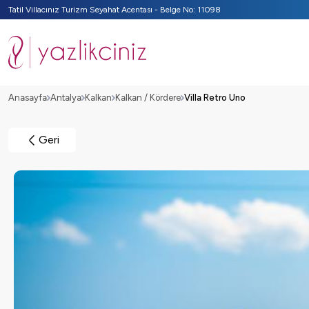
Tatil Villacınız Turizm Seyahat Acentası - Belge No: 11098
Anasayfa
Antalya
Kalkan
Kalkan / Kördere
Villa Retro Uno
Geri