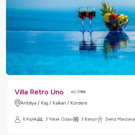
Villa Retro Uno
VC-7789
Antalya / Kaş / Kalkan / Kördere
6 Kişilik
3 Yatak Odası
3 Banyo
Deniz Manzaras