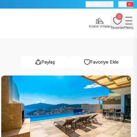
Para Birimi:
₺
Dil:
0
Kiralık Villalar
Favoriler
Menü
Paylaş
Favoriye Ekle