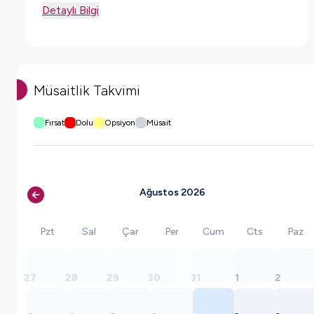
Detaylı Bilgi
Müsaitlik Takvimi
Fırsat
Dolu
Opsiyon
Müsait
Ağustos 2026
Pzt
Sal
Çar
Per
Cum
Cts
Paz
27
28
29
30
31
1
2