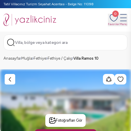
Tatil Villacınız Turizm Seyahat Acentası - Belge No: 11098
0
Favoriler
Menü
Villa, bölge veya kategori ara
Anasayfa
Muğla
Fethiye
Fethiye / Çalış
Villa Ramos 10
Fotoğrafları Gör