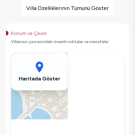
Jakuzi
Villa Özelliklerinin Tümünü Göster
Barbekü
Güvenlik Kamerası
Doğa Manzaralı
Konum ve Çevre
Salıncak
Villanızın çevresindeki önemli noktalar ve mesafeler
Saç Kurutma Makinası
Bulaşık Makinesi
Çamaşır Makinesi
Buzdolabı
Haritada Göster
Klima
Wifi / İnternet
Tost Makinesi
Kettle
Ütü
Havuz-Bahçe Bakımı