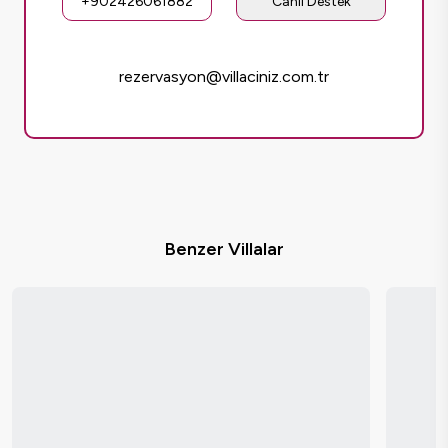
+902426061882
Canlı Destek
rezervasyon@villaciniz.com.tr
Benzer Villalar