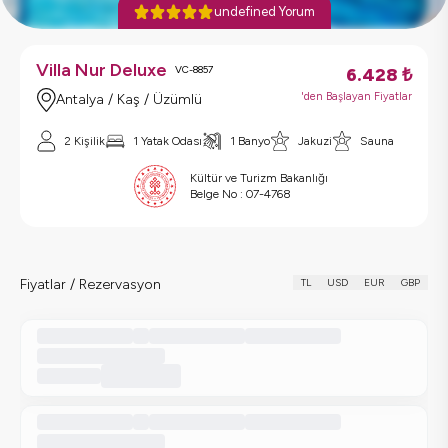
undefined Yorum
Villa Nur Deluxe
VC-8857
6.428
₺
'den Başlayan Fiyatlar
Antalya / Kaş / Üzümlü
2 Kişilik
1 Yatak Odası
1 Banyo
Jakuzi
Sauna
Kültür ve Turizm Bakanlığı
Belge No :
07-4768
Fiyatlar / Rezervasyon
TL
USD
EUR
GBP