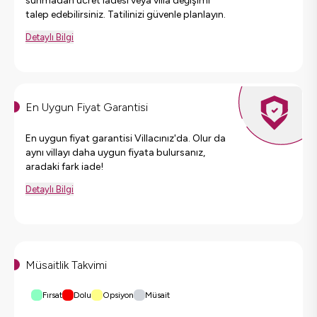
sunmadan ücret iadesi veya villa değişimi
talep edebilirsiniz. Tatilinizi güvenle planlayın.
Detaylı Bilgi
En Uygun Fiyat Garantisi
En uygun fiyat garantisi Villacınız'da. Olur da
aynı villayı daha uygun fiyata bulursanız,
aradaki fark iade!
Detaylı Bilgi
Müsaitlik Takvimi
Fırsat
Dolu
Opsiyon
Müsait