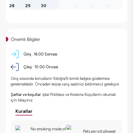
28
29
30
1
2
3
4
Önemli Bilgiler
Giriş :
16:00 Sonrası
Çıkış :
10:00 Öncesi
Giriş sırasında konukların fotoğraflı kimlik belgesi göstermesi
gerekmektedir. Önceden tesise varış saatinizi bildirmeniz gerekiyor.
Şartlar ve koşullar:
İptal Politikası ve Kiralama Koşullarını okumak
için
tıklayınız.
Kurallar
No smoking inside of
Pets are not allowed