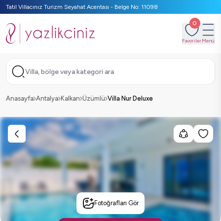
Tatil Villacınız Turizm Seyahat Acentası - Belge No: 11098
0
Favoriler
Menü
Villa, bölge veya kategori ara
Anasayfa
Antalya
Kalkan
Üzümlü
Villa Nur Deluxe
Fotoğrafları Gör