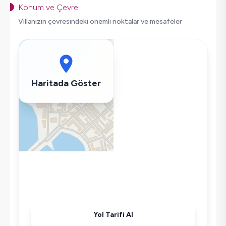
Salıncak
Konum ve Çevre
Korunaklı Havuz
Villanızın çevresindeki önemli noktalar ve mesafeler
Saç Kurutma Makinası
Bulaşık Makinesi
Çamaşır Makinesi
Buzdolabı
Haritada Göster
Klima
Wifi / İnternet
Kettle
Korunaklı Havuz
Ütü
Havuz-Bahçe Bakımı
Yol Tarifi Al