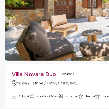
Villa Novara Duo
VC-8931
Muğla / Fethiye / Fethiye / Kayaköy
4 Kişilik
2 Yatak Odası
2 Banyo
Jakuzi
Koru