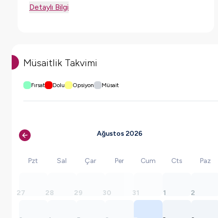
Detaylı Bilgi
Müsaitlik Takvimi
Fırsat
Dolu
Opsiyon
Müsait
Ağustos 2026
Pzt
Sal
Çar
Per
Cum
Cts
Paz
27
28
29
30
31
1
2