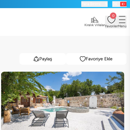
Para Birimi:
₺
Dil:
0
Kiralık Villalar
Favoriler
Menü
Paylaş
Favoriye Ekle