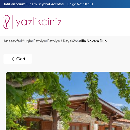
Tatil Villacınız Turizm Seyahat Acentası - Belge No: 11098
Anasayfa
Muğla
Fethiye
Fethiye / Kayaköy
Villa Novara Duo
Geri