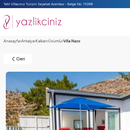
Tatil Villacınız Turizm Seyahat Acentası - Belge No: 11098
Anasayfa
Antalya
Kalkan
Üzümlü
Villa Nazo
Geri