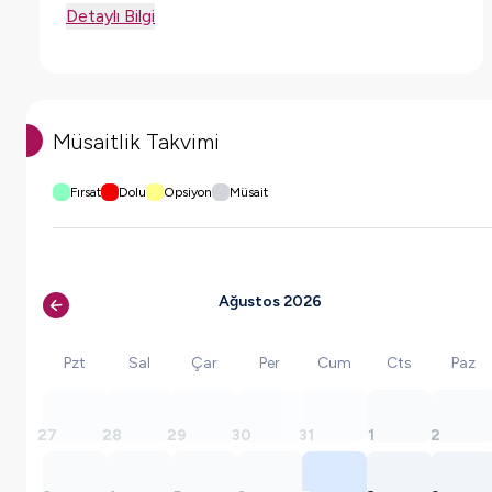
Detaylı Bilgi
Müsaitlik Takvimi
Fırsat
Dolu
Opsiyon
Müsait
Ağustos 2026
Pzt
Sal
Çar
Per
Cum
Cts
Paz
27
28
29
30
31
1
2