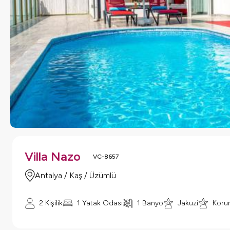
Villa Nazo
VC-8657
Antalya / Kaş / Üzümlü
2 Kişilik
1 Yatak Odası
1 Banyo
Jakuzi
Korun