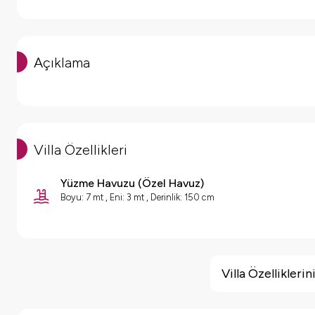
Açıklama
Villa Özellikleri
Yüzme Havuzu
(
Özel Havuz
)
Boyu: 7 mt , Eni: 3 mt , Derinlik: 150 cm
Villa Özellikleri
Barbekü
Villa Özellikler
Doğa Manzaralı
Salıncak