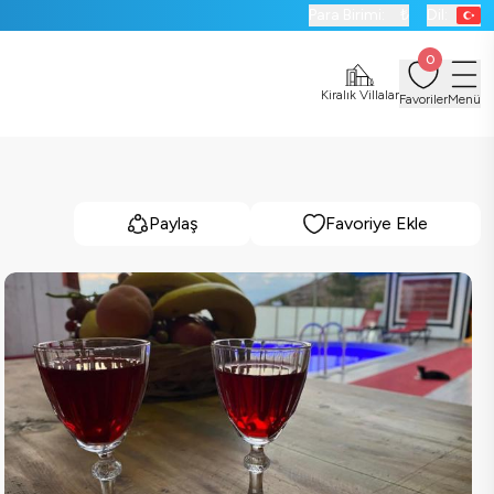
Para Birimi:
₺
Dil:
0
Kiralık Villalar
Favoriler
Menü
Paylaş
Favoriye Ekle