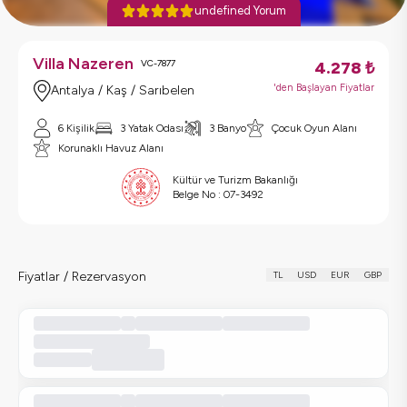
undefined Yorum
Villa Nazeren
VC-7877
4.278
₺
'den Başlayan Fiyatlar
Antalya / Kaş / Sarıbelen
6 Kişilik
3 Yatak Odası
3 Banyo
Çocuk Oyun Alanı
Korunaklı Havuz Alanı
Kültür ve Turizm Bakanlığı
Belge No :
07-3492
Fiyatlar / Rezervasyon
TL
USD
EUR
GBP