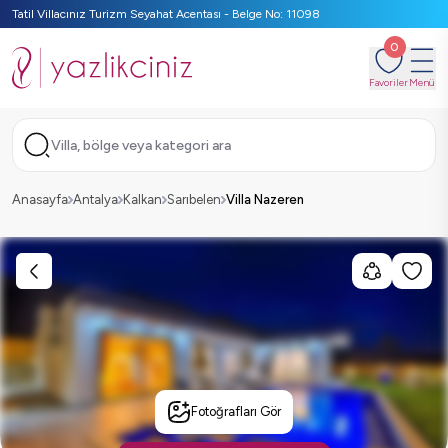
Tatil Villacınız Turizm Seyahat Acentası - Belge No: 11098
0
Favoriler
Menü
Villa, bölge veya kategori ara
Anasayfa
Antalya
Kalkan
Sarıbelen
Villa Nazeren
Fotoğrafları Gör