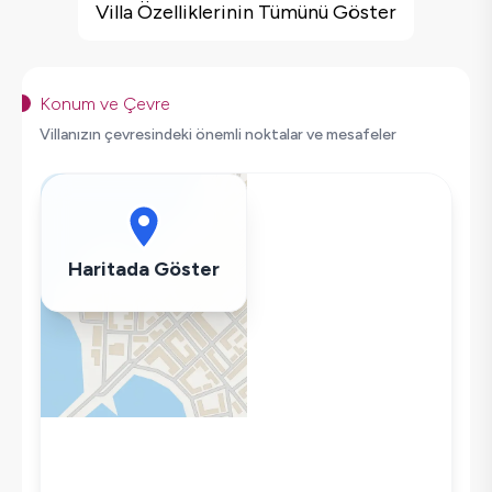
Barbekü
Villa Özelliklerinin Tümünü Göster
Geniş Ailelere Uygun
Doğa Manzaralı
Salıncak
Konum ve Çevre
Korunaklı Havuz
Villanızın çevresindeki önemli noktalar ve mesafeler
Saç Kurutma Makinası
Bulaşık Makinesi
Çamaşır Makinesi
Buzdolabı
Haritada Göster
Klima
Wifi / İnternet
Tost Makinesi
Mikrodalga
Kettle
Korunaklı Havuz
Ütü