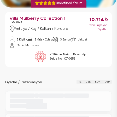
undefined Yorum
Villa Mulberry Collection 1
10.714
₺
VC-8273
'den Başlayan
Antalya / Kaş / Kalkan / Kördere
Fiyatlar
6 Kişilik
3 Yatak Odası
3 Banyo
Jakuzi
Deniz Manzarası
Kültür ve Turizm Bakanlığı
Belge No :
07-3653
Fiyatlar / Rezervasyon
TL
USD
EUR
GBP