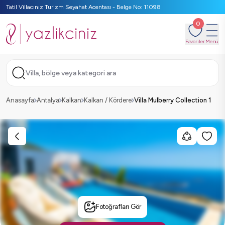
Tatil Villacınız Turizm Seyahat Acentası - Belge No: 11098
0
Favoriler
Menü
Villa, bölge veya kategori ara
Anasayfa
Antalya
Kalkan
Kalkan / Kördere
Villa Mulberry Collection 1
Fotoğrafları Gör