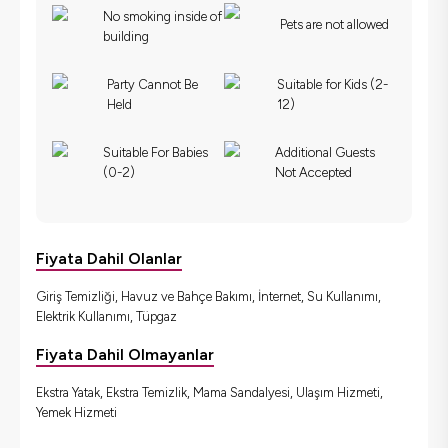
No smoking inside of
Pets are not allowed
building
Party Cannot Be
Suitable for Kids (2-
Held
12)
Suitable For Babies
Additional Guests
(0-2)
Not Accepted
Fiyata Dahil Olanlar
Giriş Temizliği, Havuz ve Bahçe Bakımı, İnternet, Su Kullanımı,
Elektrik Kullanımı, Tüpgaz
Fiyata Dahil Olmayanlar
Ekstra Yatak, Ekstra Temizlik, Mama Sandalyesi, Ulaşım Hizmeti,
Yemek Hizmeti