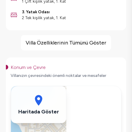
1 Çift kişilik yatak, 1. Kat
3. Yatak Odası
2 Tek kişilik yatak, 1. Kat
Villa Özellikleri
Jakuzi
Villa Özelliklerinin Tümünü Göster
Deniz Manzarası
Barbekü
Geniş Ailelere Uygun
Konum ve Çevre
Salıncak
Villanızın çevresindeki önemli noktalar ve mesafeler
Saç Kurutma Makinası
Bulaşık Makinesi
Çamaşır Makinesi
Buzdolabı
Haritada Göster
Klima
Wifi / İnternet