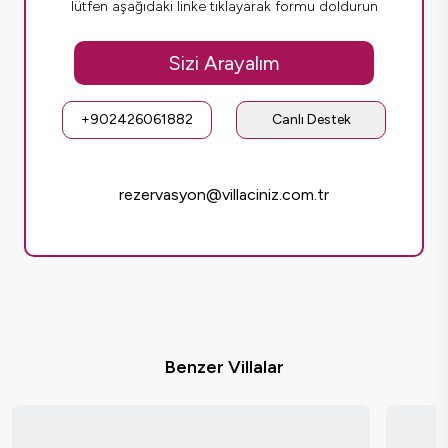
lütfen aşağıdaki linke tıklayarak formu doldurun
Sizi Arayalım
+902426061882
Canlı Destek
rezervasyon@villaciniz.com.tr
Benzer Villalar