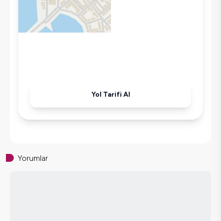
Tost Makinesi
Mikrodalga
Kettle
Korunaklı Havuz
Ütü
Havuz-Bahçe Bakımı
Yol Tarifi Al
Yorumlar