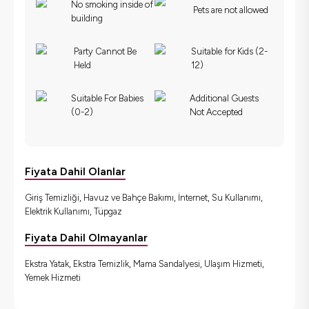
No smoking inside of
Pets are not allowed
building
Party Cannot Be
Suitable for Kids (2-
Held
12)
Suitable For Babies
Additional Guests
(0-2)
Not Accepted
Fiyata Dahil Olanlar
Giriş Temizliği, Havuz ve Bahçe Bakımı, İnternet, Su Kullanımı,
Elektrik Kullanımı, Tüpgaz
Fiyata Dahil Olmayanlar
Ekstra Yatak, Ekstra Temizlik, Mama Sandalyesi, Ulaşım Hizmeti,
Yemek Hizmeti