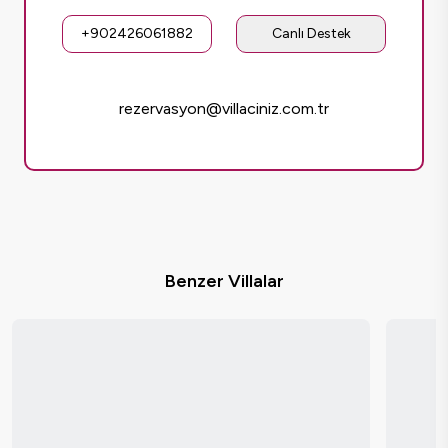
+902426061882
Canlı Destek
rezervasyon@villaciniz.com.tr
Benzer Villalar