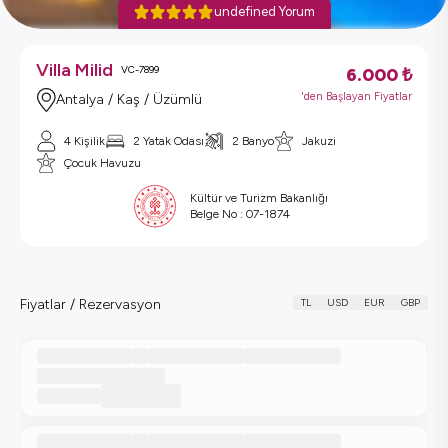
undefined Yorum
Villa Milid
VC-7899
6.000
₺
'den Başlayan Fiyatlar
Antalya / Kaş / Üzümlü
4 Kişilik
2 Yatak Odası
2 Banyo
Jakuzi
Çocuk Havuzu
Kültür ve Turizm Bakanlığı
Belge No :
07-1874
Fiyatlar / Rezervasyon
TL
USD
EUR
GBP