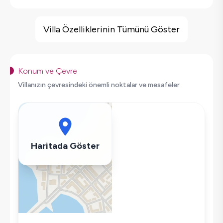
Villa Özellikleri
Jakuzi
Villa Özelliklerinin Tümünü Göster
Barbekü
Doğa Manzaralı
Salıncak
Konum ve Çevre
Şömine
Villanızın çevresindeki önemli noktalar ve mesafeler
Saç Kurutma Makinası
Bulaşık Makinesi
Çamaşır Makinesi
Buzdolabı
Haritada Göster
Klima
Wifi / İnternet
Tost Makinesi
Kettle
Korunaklı Havuz