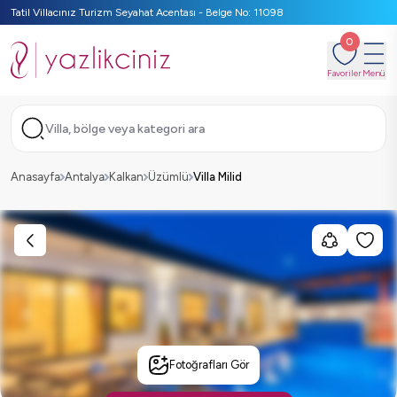
Tatil Villacınız Turizm Seyahat Acentası - Belge No: 11098
0
Favoriler
Menü
Villa, bölge veya kategori ara
Anasayfa
Antalya
Kalkan
Üzümlü
Villa Milid
Fotoğrafları Gör