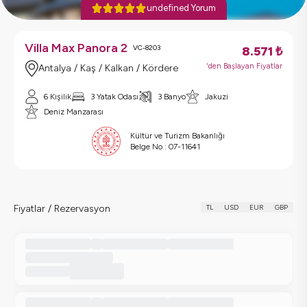
undefined Yorum
Villa Max Panora 2
VC-8203
8.571
₺
'den Başlayan Fiyatlar
Antalya / Kaş / Kalkan / Kördere
6 Kişilik
3 Yatak Odası
3 Banyo
Jakuzi
Deniz Manzarası
Kültür ve Turizm Bakanlığı
Belge No :
07-11641
Fiyatlar / Rezervasyon
TL
USD
EUR
GBP