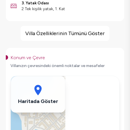
3. Yatak Odası
2 Tek kişilik yatak, 1. Kat
Villa Özellikleri
Deniz Manzarası
Villa Özelliklerinin Tümünü Göster
Hamam
Kapalı Havuz
Havuz Isıtma
Konum ve Çevre
Barbekü
Villanızın çevresindeki önemli noktalar ve mesafeler
Geniş Ailelere Uygun
Salıncak
Saç Kurutma Makinası
Bulaşık Makinesi
Haritada Göster
Çamaşır Makinesi
Buzdolabı
Wifi / İnternet