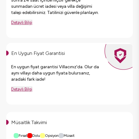
sonra 24 saat içinde hiçbir gerekçe
sunmadan ücret iadesi veya villa değişimi
talep edebilirsiniz. Tatilinizi güvenle planlayın.
Detaylı Bilgi
En Uygun Fiyat Garantisi
En uygun fiyat garantisi Villacınız'da. Olur da
aynı villayı daha uygun fiyata bulursanız,
aradaki fark iade!
Detaylı Bilgi
Müsaitlik Takvimi
Fırsat
Dolu
Opsiyon
Müsait