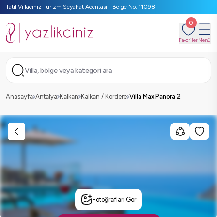
Tatil Villacınız Turizm Seyahat Acentası - Belge No: 11098
0
Favoriler
Menü
Villa, bölge veya kategori ara
Anasayfa
Antalya
Kalkan
Kalkan / Kördere
Villa Max Panora 2
Fotoğrafları Gör