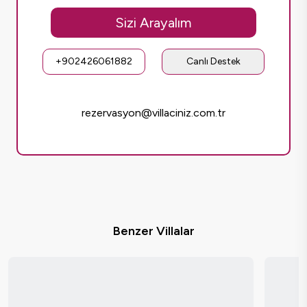
Sizi Arayalım
+902426061882
Canlı Destek
rezervasyon@villaciniz.com.tr
Benzer Villalar