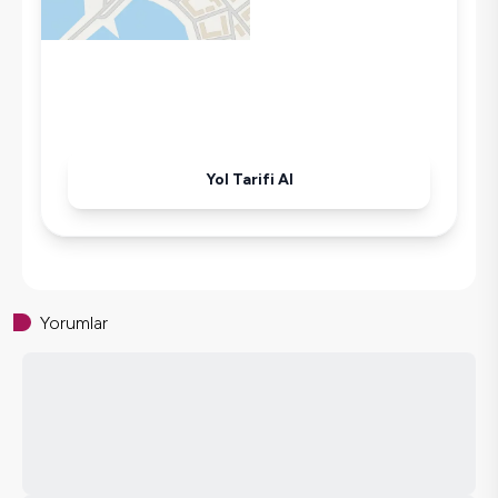
Tost Makinesi
Mikrodalga
Kettle
Ütü
Havuz-Bahçe Bakımı
Yol Tarifi Al
Yorumlar