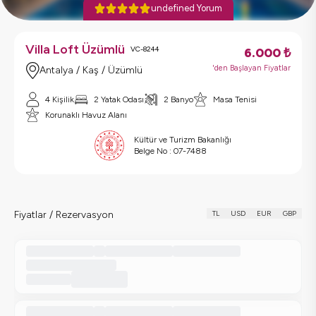
undefined Yorum
Villa Loft Üzümlü
VC-8244
6.000
₺
'den Başlayan Fiyatlar
Antalya / Kaş / Üzümlü
4 Kişilik
2 Yatak Odası
2 Banyo
Masa Tenisi
Korunaklı Havuz Alanı
Kültür ve Turizm Bakanlığı
Belge No :
07-7488
Fiyatlar / Rezervasyon
TL
USD
EUR
GBP