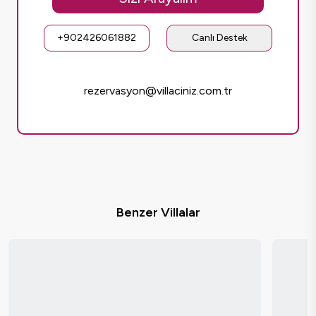
+902426061882
Canlı Destek
rezervasyon@villaciniz.com.tr
Benzer Villalar