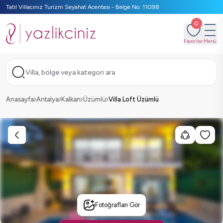
Tatil Villacınız Turizm Seyahat Acentası - Belge No: 11098
0
Favoriler
Menü
Villa, bölge veya kategori ara
Anasayfa
Antalya
Kalkan
Üzümlü
Villa Loft Üzümlü
Fotoğrafları Gör