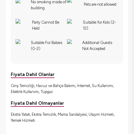
No smoking inside of
Pets are not allowed
building
Party Cannot Be
Suitable for Kids (2-
Held
12)
Suitable For Babies
Additional Guests
(0-2)
Not Accepted
Fiyata Dahil Olanlar
Giriş Temizliği, Havuz ve Bahçe Bakımı, İnternet, Su Kullanımı,
Elektrik Kullanımı, Tüpgaz
Fiyata Dahil Olmayanlar
Ekstra Yatak, Ekstra Temizlik, Mama Sandalyesi, Ulaşım Hizmeti,
Yemek Hizmeti