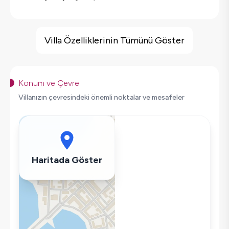
Villa Özellikleri
Barbekü
Villa Özelliklerinin Tümünü Göster
Doğa Manzaralı
Masa Tenisi
Saç Kurutma Makinası
Konum ve Çevre
Bulaşık Makinesi
Villanızın çevresindeki önemli noktalar ve mesafeler
Çamaşır Makinesi
Buzdolabı
Klima
Wifi / İnternet
Haritada Göster
Mikrodalga
Kettle
Korunaklı Havuz
Ütü
Havuz-Bahçe Bakımı