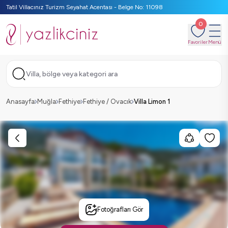
Tatil Villacınız Turizm Seyahat Acentası - Belge No: 11098
0
Favoriler
Menü
Villa, bölge veya kategori ara
Anasayfa
Muğla
Fethiye
Fethiye / Ovacık
Villa Limon 1
Fotoğrafları Gör