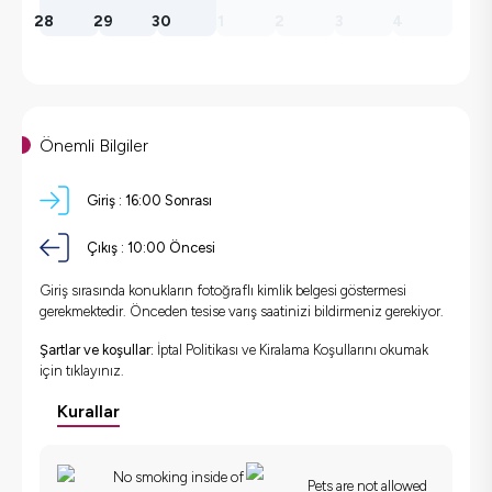
28
29
30
1
2
3
4
Önemli Bilgiler
Giriş :
16:00 Sonrası
Çıkış :
10:00 Öncesi
Giriş sırasında konukların fotoğraflı kimlik belgesi göstermesi
gerekmektedir. Önceden tesise varış saatinizi bildirmeniz gerekiyor.
Şartlar ve koşullar:
İptal Politikası ve Kiralama Koşullarını okumak
için
tıklayınız.
Kurallar
No smoking inside of
Pets are not allowed