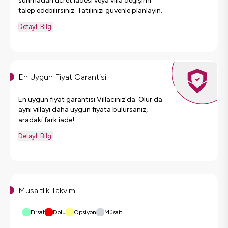
sunmadan ücret iadesi veya villa değişimi
talep edebilirsiniz. Tatilinizi güvenle planlayın.
Detaylı Bilgi
En Uygun Fiyat Garantisi
En uygun fiyat garantisi Villacınız'da. Olur da
aynı villayı daha uygun fiyata bulursanız,
aradaki fark iade!
Detaylı Bilgi
Müsaitlik Takvimi
Fırsat
Dolu
Opsiyon
Müsait