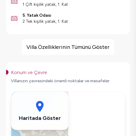
1 Çift kişilik yatak, 1. Kat
5. Yatak Odası
2 Tek kişilik yatak, 1. Kat
Villa Özellikleri
Saç Kurutma Makinası
Villa Özelliklerinin Tümünü Göster
Bulaşık Makinesi
Çamaşır Makinesi
Buzdolabı
Konum ve Çevre
Klima
Villanızın çevresindeki önemli noktalar ve mesafeler
Wifi / İnternet
Tost Makinesi
Mikrodalga
Kettle
Haritada Göster
Ütü
Havuz-Bahçe Bakımı