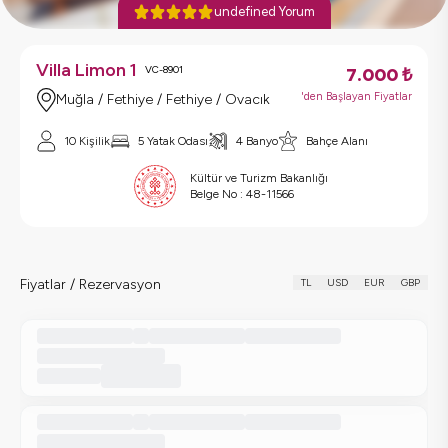
undefined Yorum
Villa Limon 1
VC-8901
7.000
₺
'den Başlayan Fiyatlar
Muğla / Fethiye / Fethiye / Ovacık
10 Kişilik
5 Yatak Odası
4 Banyo
Bahçe Alanı
Kültür ve Turizm Bakanlığı
Belge No :
48-11566
Fiyatlar / Rezervasyon
TL
USD
EUR
GBP