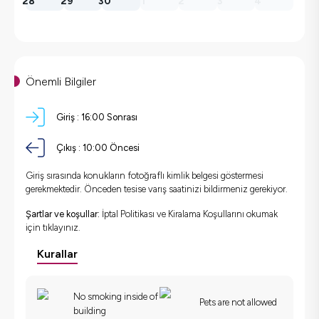
28
29
30
1
2
3
4
Önemli Bilgiler
Giriş :
16:00 Sonrası
Çıkış :
10:00 Öncesi
Giriş sırasında konukların fotoğraflı kimlik belgesi göstermesi
gerekmektedir. Önceden tesise varış saatinizi bildirmeniz gerekiyor.
Şartlar ve koşullar:
İptal Politikası ve Kiralama Koşullarını okumak
için
tıklayınız.
Kurallar
No smoking inside of
Pets are not allowed
building