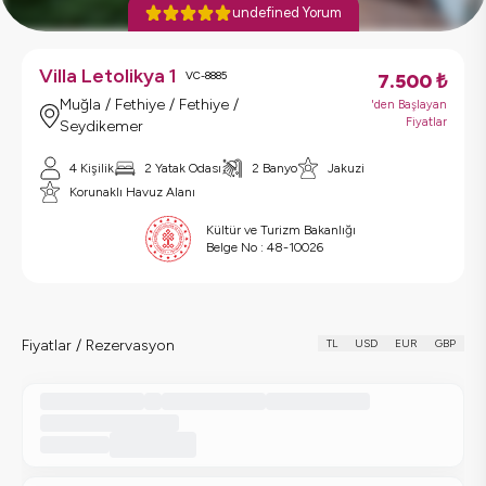
undefined Yorum
Villa Letolikya 1
VC-8885
7.500
₺
Muğla / Fethiye / Fethiye /
'den Başlayan
Fiyatlar
Seydikemer
4 Kişilik
2 Yatak Odası
2 Banyo
Jakuzi
Korunaklı Havuz Alanı
Kültür ve Turizm Bakanlığı
Belge No :
48-10026
Fiyatlar / Rezervasyon
TL
USD
EUR
GBP