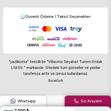
Güvenli Ödeme / Taksit Seçenekleri
"yazlikciniz" tescilli bir "Villacınız Seyahat Turizm Emlak
Ltd.Sti. " markasıdır. Sitedeki tüm görseller ve yazılar
tarafımıza aittir ve izinsiz kullanılamaz.
Online Musteri Temsilcisi
BöcekSoft
Online Musteri Temsilcisi
Whatsapp
Sizi Arayalım
7.500
₺
Gecelik