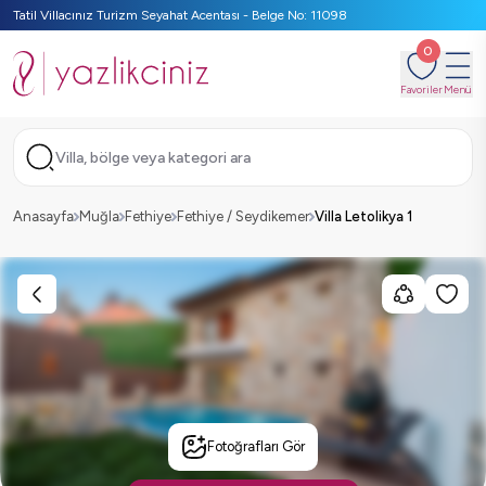
Tatil Villacınız Turizm Seyahat Acentası - Belge No: 11098
0
Favoriler
Menü
Villa, bölge veya kategori ara
Anasayfa
Muğla
Fethiye
Fethiye / Seydikemer
Villa Letolikya 1
Fotoğrafları Gör