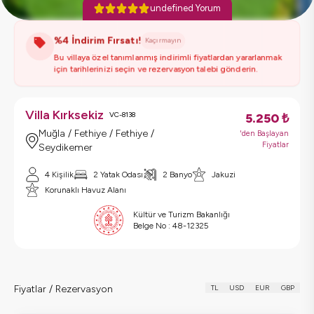
undefined Yorum
%4 İndirim Fırsatı!
Kaçırmayın
Bu villaya özel tanımlanmış indirimli fiyatlardan yararlanmak
için tarihlerinizi seçin ve rezervasyon talebi gönderin.
Villa Kırksekiz
VC-8138
5.250
₺
Muğla / Fethiye / Fethiye /
'den Başlayan
Fiyatlar
Seydikemer
4 Kişilik
2 Yatak Odası
2 Banyo
Jakuzi
Korunaklı Havuz Alanı
Kültür ve Turizm Bakanlığı
Belge No :
48-12325
Fiyatlar / Rezervasyon
TL
USD
EUR
GBP