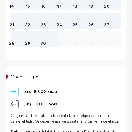
14
15
16
17
18
19
20
21
22
23
24
25
26
27
28
29
30
1
2
3
4
Önemli Bilgiler
Giriş :
16:00 Sonrası
Çıkış :
10:00 Öncesi
Giriş sırasında konukların fotoğraflı kimlik belgesi göstermesi
gerekmektedir. Önceden tesise varış saatinizi bildirmeniz gerekiyor.
Şartlar ve koşullar:
İptal Politikası ve Kiralama Koşullarını okumak