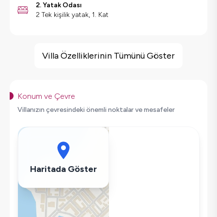
2. Yatak Odası
2 Tek kişilik yatak, 1. Kat
Villa Özellikleri
Barbekü
Villa Özelliklerinin Tümünü Göster
Doğa Manzaralı
Salıncak
Saç Kurutma Makinası
Konum ve Çevre
Bulaşık Makinesi
Villanızın çevresindeki önemli noktalar ve mesafeler
Çamaşır Makinesi
Buzdolabı
Klima
Wifi / İnternet
Haritada Göster
Tost Makinesi
Mikrodalga
Kettle