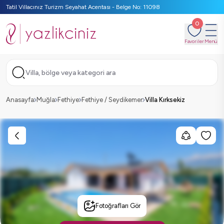
Tatil Villacınız Turizm Seyahat Acentası - Belge No: 11098
0
Favoriler
Menü
Villa, bölge veya kategori ara
Anasayfa
Muğla
Fethiye
Fethiye / Seydikemer
Villa Kırksekiz
Fotoğrafları Gör