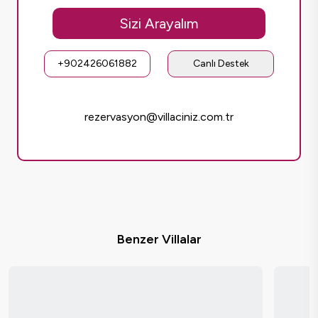
Sizi Arayalım
+902426061882
Canlı Destek
rezervasyon@villaciniz.com.tr
Benzer Villalar