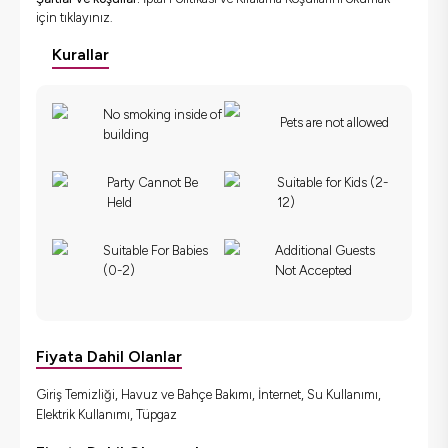
için
tıklayınız.
Kurallar
No smoking inside of
Pets are not allowed
building
Party Cannot Be
Suitable for Kids (2-
Held
12)
Suitable For Babies
Additional Guests
(0-2)
Not Accepted
Fiyata Dahil Olanlar
Giriş Temizliği, Havuz ve Bahçe Bakımı, İnternet, Su Kullanımı,
Elektrik Kullanımı, Tüpgaz