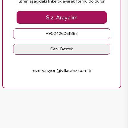
lütfen aşağıdaki linke tıklayarak formu doldurun
Sizi Arayalım
+902426061882
Canlı Destek
rezervasyon@villaciniz.com.tr