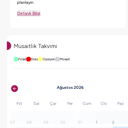
planlayın.
Detaylı Bilgi
Müsaitlik Takvimi
Fırsat
Dolu
Opsiyon
Müsait
Ağustos 2026
Pzt
Sal
Çar
Per
Cum
Cts
Paz
27
28
29
30
31
1
2