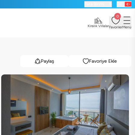
Para Birimi:
₺
Dil:
0
Kiralık Villalar
Favoriler
Menü
Paylaş
Favoriye Ekle