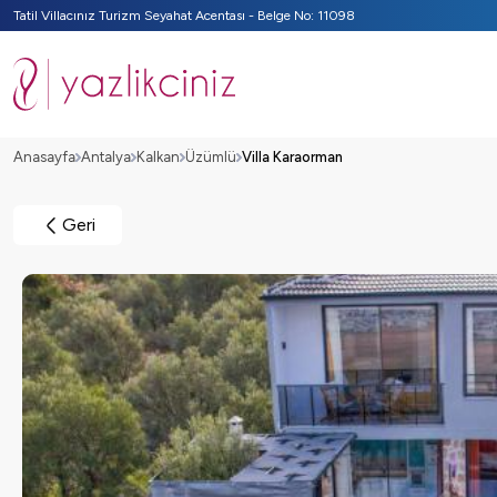
Tatil Villacınız Turizm Seyahat Acentası - Belge No: 11098
Anasayfa
Antalya
Kalkan
Üzümlü
Villa Karaorman
Geri