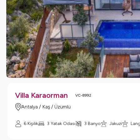
Villa Karaorman
VC-8992
Antalya / Kaş / Üzümlü
6 Kişilik
3 Yatak Odası
3 Banyo
Jakuzi
Lang