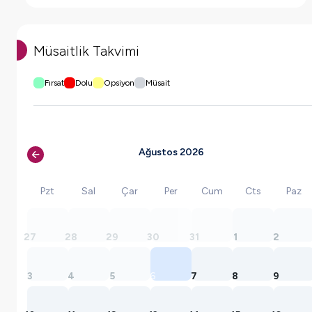
Müsaitlik Takvimi
Fırsat
Dolu
Opsiyon
Müsait
Ağustos 2026
Pzt
Sal
Çar
Per
Cum
Cts
Paz
27
28
29
30
31
1
2
3
4
5
6
7
8
9