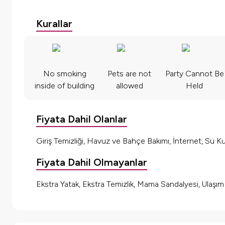
Kurallar
No smoking
Pets are not
Party Cannot Be
inside of building
allowed
Held
Fiyata Dahil Olanlar
Giriş Temizliği, Havuz ve Bahçe Bakımı, İnternet, Su Kul
Fiyata Dahil Olmayanlar
Ekstra Yatak, Ekstra Temizlik, Mama Sandalyesi, Ulaşı