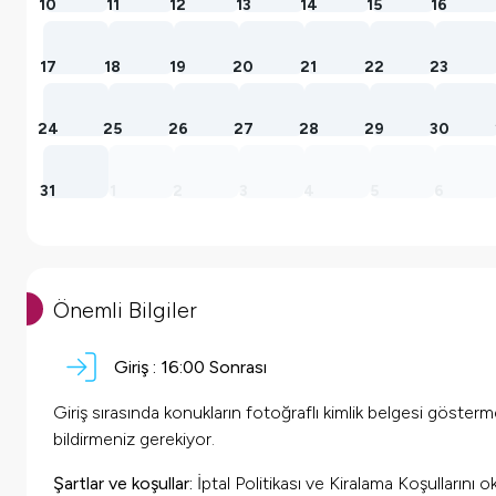
10
11
12
13
14
15
16
17
18
19
20
21
22
23
24
25
26
27
28
29
30
31
1
2
3
4
5
6
Önemli Bilgiler
Giriş :
16:00
Sonrası
Giriş sırasında konukların fotoğraflı kimlik belgesi göster
bildirmeniz gerekiyor.
Şartlar ve koşullar:
İptal Politikası ve Kiralama Koşullarını