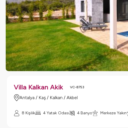
Villa Kalkan Akik
VC-8753
Antalya / Kaş / Kalkan / Akbel
8
Kişilik
4
Yatak Odası
4
Banyo
Merkeze Yakın