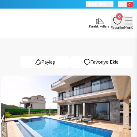
Para Birimi:
₺
Dil:
0
Kiralık Villalar
Favoriler
Menü
Paylaş
Favoriye Ekle