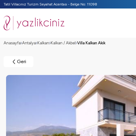
Tatil Villacınız Turizm Seyahat Acentası - Belge No: 11098
Anasayfa
Antalya
Kalkan
Kalkan / Akbel
Villa Kalkan Akik
Geri