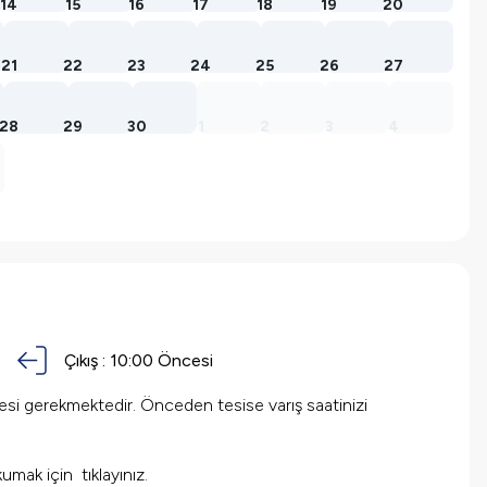
14
15
16
17
18
19
20
21
22
23
24
25
26
27
28
29
30
1
2
3
4
Çıkış :
10:00
Öncesi
mesi gerekmektedir. Önceden tesise varış saatinizi
 okumak için
tıklayınız.