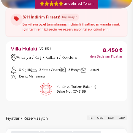
undefined Yorum
%11 İndirim Fırsatı!
Kaçırmayın
Bu villaya özel tanımlanmış indirimli fiyatlardan yararlanmak
için tarihlerinizi seçin ve rezervasyon talebi gönderin.
Villa Hulaki
VC-8521
8.450
₺
'den Başlayan Fiyatlar
Antalya / Kaş / Kalkan / Kördere
6 Kişilik
3 Yatak Odası
3 Banyo
Jakuzi
Deniz Manzarası
Kültür ve Turizm Bakanlığı
Belge No :
07-3189
Fiyatlar / Rezervasyon
TL
USD
EUR
GBP