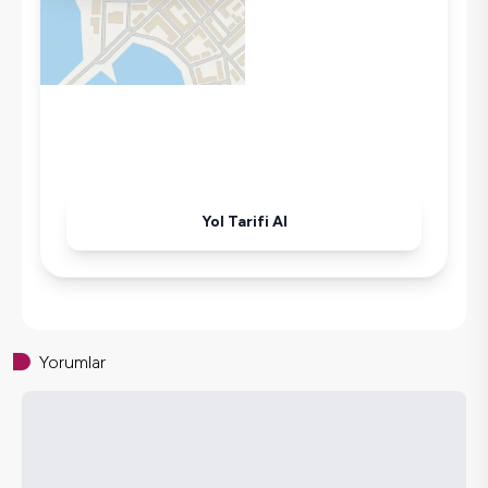
Bulaşık Makinesi
Çamaşır Makinesi
Buzdolabı
Klima
Wifi / İnternet
Tost Makinesi
Mikrodalga
Yol Tarifi Al
Kettle
Korunaklı Havuz
Ütü
Havuz-Bahçe Bakımı
Yorumlar