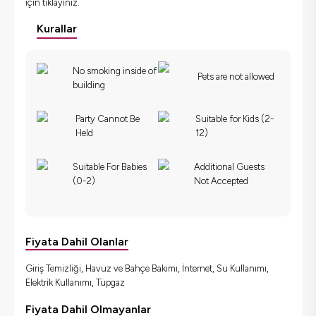
için
tıklayınız.
Kurallar
No smoking inside of
Pets are not allowed
building
Party Cannot Be
Suitable for Kids (2-
Held
12)
Suitable For Babies
Additional Guests
(0-2)
Not Accepted
Fiyata Dahil Olanlar
Giriş Temizliği, Havuz ve Bahçe Bakımı, İnternet, Su Kullanımı,
Elektrik Kullanımı, Tüpgaz
Fiyata Dahil Olmayanlar