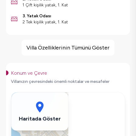
1 Çift kişilik yatak, 1. Kat
3. Yatak Odası
2 Tek kişilik yatak, 1. Kat
Villa Özellikleri
Deniz Manzarası
Villa Özelliklerinin Tümünü Göster
Sauna
Hamam
Kapalı Havuz
Konum ve Çevre
Çocuk Oyun Alanı
Villanızın çevresindeki önemli noktalar ve mesafeler
Barbekü
Geniş Ailelere Uygun
Langırt
Masa Tenisi
Haritada Göster
Salıncak
Saç Kurutma Makinası