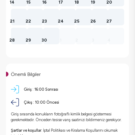
14
15
16
17
18
19
20
21
22
23
24
25
26
27
28
29
30
1
2
3
4
Önemli Bilgiler
Giriş :
16:00 Sonrası
Çıkış :
10:00 Öncesi
Giriş sırasında konukların fotoğraflı kimlik belgesi göstermesi
gerekmektedir. Önceden tesise varış saatinizi bildirmeniz gerekiyor.
Şartlar ve koşullar:
İptal Politikası ve Kiralama Koşullarını okumak