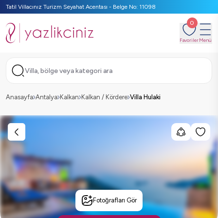
Tatil Villacınız Turizm Seyahat Acentası - Belge No: 11098
0
Favoriler
Menü
Villa, bölge veya kategori ara
Anasayfa
Antalya
Kalkan
Kalkan / Kördere
Villa Hulaki
Fotoğrafları Gör