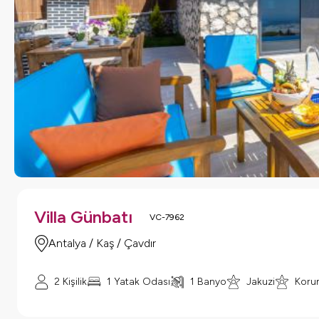
Villa Günbatı
VC-7962
Antalya / Kaş / Çavdır
2 Kişilik
1 Yatak Odası
1 Banyo
Jakuzi
Korun