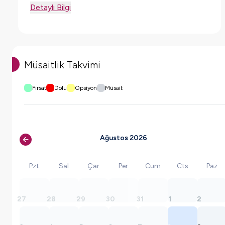
Detaylı Bilgi
Müsaitlik Takvimi
Fırsat
Dolu
Opsiyon
Müsait
Ağustos 2026
Pzt
Sal
Çar
Per
Cum
Cts
Paz
27
28
29
30
31
1
2