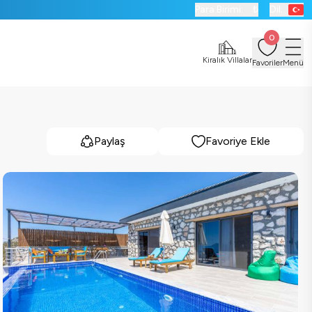
Para Birimi:
₺
Dil:
0
Kiralık Villalar
Favoriler
Menü
Paylaş
Favoriye Ekle