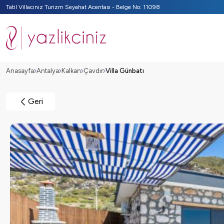
Tatil Villacınız Turizm Seyahat Acentası - Belge No: 11098
Anasayfa
Antalya
Kalkan
Çavdır
Villa Günbatı
Geri