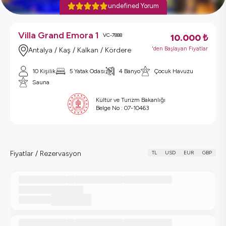
undefined Yorum
Villa Grand Emora 1
VC-7888
10.000
₺
'den Başlayan Fiyatlar
Antalya / Kaş / Kalkan / Kördere
10 Kişilik
5 Yatak Odası
4 Banyo
Çocuk Havuzu
Sauna
Kültür ve Turizm Bakanlığı
Belge No :
07-10463
Fiyatlar / Rezervasyon
TL
USD
EUR
GBP