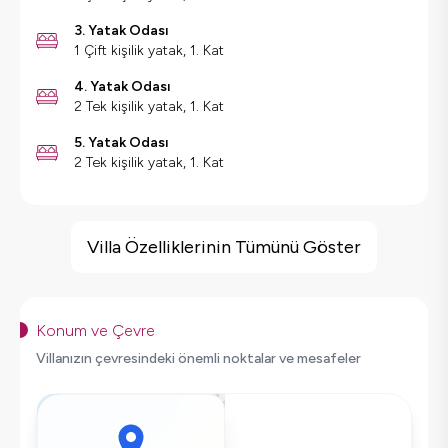
3. Yatak Odası
1 Çift kişilik yatak, 1. Kat
4. Yatak Odası
2 Tek kişilik yatak, 1. Kat
5. Yatak Odası
2 Tek kişilik yatak, 1. Kat
Villa Özellikleri
Jakuzi
Villa Özelliklerinin Tümünü Göster
Sauna
Hamam
Kapalı Havuz
Konum ve Çevre
Barbekü
Villanızın çevresindeki önemli noktalar ve mesafeler
Geniş Ailelere Uygun
Doğa Manzaralı
Salıncak