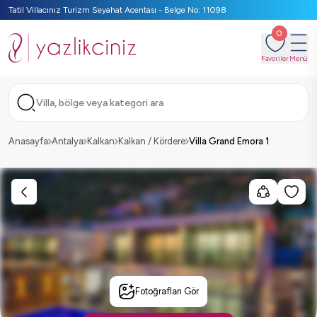
Tatil Villacınız Turizm Seyahat Acentası - Belge No: 11098
0
Favoriler
Menü
Villa, bölge veya kategori ara
Anasayfa
Antalya
Kalkan
Kalkan / Kördere
Villa Grand Emora 1
Fotoğrafları Gör