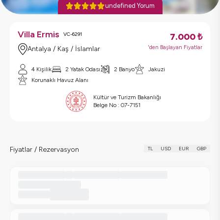
undefined Yorum
Villa Ermis
VC-6291
7.000
₺
'den Başlayan Fiyatlar
Antalya / Kaş / İslamlar
4 Kişilik
2 Yatak Odası
2 Banyo
Jakuzi
Korunaklı Havuz Alanı
Kültür ve Turizm Bakanlığı
Belge No :
07-7151
Fiyatlar / Rezervasyon
TL
USD
EUR
GBP