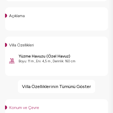
Açıklama
Villa Özellikleri
Yüzme Havuzu
(
Özel Havuz
)
Boyu: 11 m , Eni: 4,5 m , Derinlik: 160 cm
Villa Özellikleri
Barbekü
Villa Özelliklerinin Tümünü Göster
Doğa Manzaralı
Korunaklı Havuz
Saç Kurutma Makinası
Konum ve Çevre