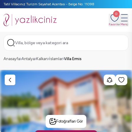
Tatil Villacınız Turizm Seyahat Acentası - Belge No: 11098
0
Favoriler
Menü
Villa, bölge veya kategori ara
Anasayfa
Antalya
Kalkan
İslamlar
Villa Ermis
Fotoğrafları Gör