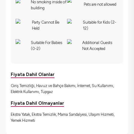
No smoking inside of
Pets are not allowed
building
Party Cannot Be
Suitable for Kids (2-
Held
12)
Suitable For Babies
Additional Guests
(0-2)
Not Accepted
Fiyata Dahil Olanlar
Giriş Temizliği, Havuz ve Bahçe Bakımı, İnternet, Su Kullanımı,
Elektrik Kullanımı, Tüpgaz
Fiyata Dahil Olmayanlar
Ekstra Yatak, Ekstra Temizlik, Mama Sandalyesi, Ulaşım Hizmeti,
Yemek Hizmeti