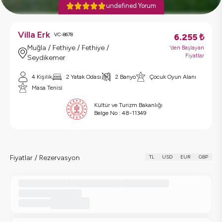
undefined Yorum
Villa Erk
VC-8678
6.255
₺
Muğla / Fethiye / Fethiye /
'den Başlayan
Fiyatlar
Seydikemer
4 Kişilik
2 Yatak Odası
2 Banyo
Çocuk Oyun Alanı
Masa Tenisi
Kültür ve Turizm Bakanlığı
Belge No :
48-11349
Fiyatlar / Rezervasyon
TL
USD
EUR
GBP