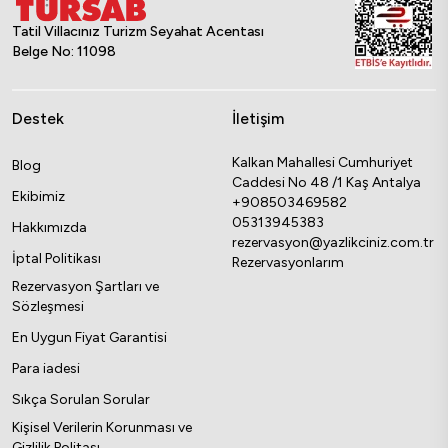
Tatil Villacınız Turizm Seyahat Acentası
Belge No: 11098
Destek
İletişim
Kalkan Mahallesi Cumhuriyet
Blog
Caddesi No 48 /1 Kaş Antalya
Ekibimiz
+908503469582
05313945383
Hakkımızda
rezervasyon@yazlikciniz.com.tr
İptal Politikası
Rezervasyonlarım
Rezervasyon Şartları ve
Sözleşmesi
En Uygun Fiyat Garantisi
Para iadesi
Sıkça Sorulan Sorular
Kişisel Verilerin Korunması ve
Gizlilik Politası