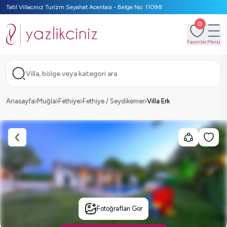
Tatil Villacınız Turizm Seyahat Acentası - Belge No: 11098
0
Favoriler
Menü
Villa, bölge veya kategori ara
Anasayfa
Muğla
Fethiye
Fethiye / Seydikemer
Villa Erk
Fotoğrafları Gör