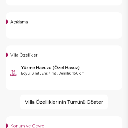
Açıklama
Villa Özellikleri
Yüzme Havuzu
(
Özel Havuz
)
Boyu: 8 mt , Eni: 4 mt , Derinlik: 150 cm
Villa Özellikleri
Barbekü
Villa Özelliklerinin Tümünü Göster
Doğa Manzaralı
Masa Tenisi
Salıncak
Konum ve Çevre