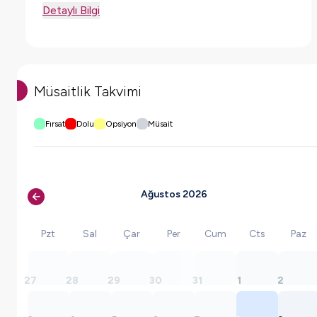
Detaylı Bilgi
Müsaitlik Takvimi
Fırsat
Dolu
Opsiyon
Müsait
Ağustos 2026
Pzt
Sal
Çar
Per
Cum
Cts
Paz
27
28
29
30
31
1
2