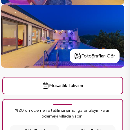
Fotoğrafları Gör
Müsaitlik Takvimi
%20 ön ödeme ile tatilinizi şimdi garantileyin kalan
ödemeyi villada yapın!