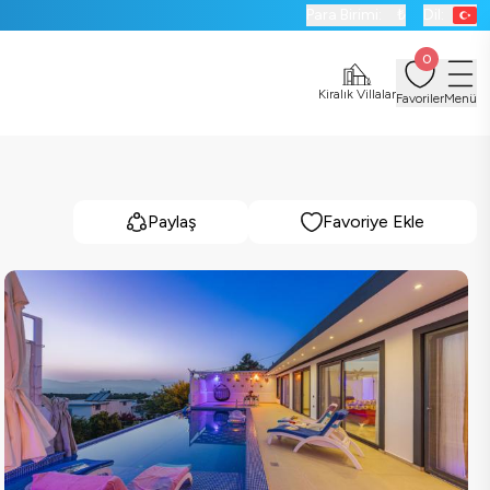
Para Birimi:
₺
Dil:
0
Kiralık Villalar
Favoriler
Menü
Paylaş
Favoriye Ekle