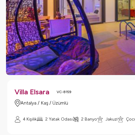
Villa Elsara
VC-8159
Antalya / Kaş / Üzümlü
4 Kişilik
2 Yatak Odası
2 Banyo
Jakuzi
Çocu