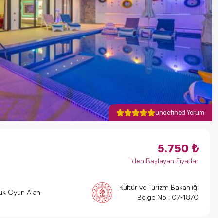
undefined Yorum
5.750
₺
'den Başlayan Fiyatlar
Kültür ve Turizm Bakanlığı
k Oyun Alanı
Belge No :
07-1870