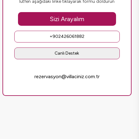
lütfen aşağıdaki linke tıklayarak formu doldurun
Sizi Arayalım
+902426061882
Canlı Destek
rezervasyon@villaciniz.com.tr