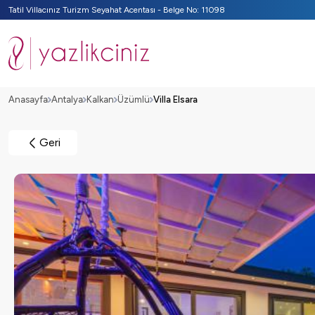
Tatil Villacınız Turizm Seyahat Acentası - Belge No: 11098
Anasayfa
Antalya
Kalkan
Üzümlü
Villa Elsara
Geri