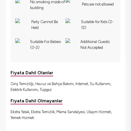
No smoking inside of
Pets are not allowed
building
Party Cannot Be
Suitable for Kids (2-
Held
12)
Suitable For Babies
Additional Guests
(0-2)
Not Accepted
Fiyata Dahil Olanlar
Giriş Temizliği, Havuz ve Bahçe Bakımı, İnternet, Su Kullanımı,
Elektrik Kullanımı, Tüpgaz
Fiyata Dahil Olmayanlar
Ekstra Yatak, Ekstra Temizlik, Mama Sandalyesi, Ulaşım Hizmeti,
Yemek Hizmeti