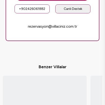
+902426061882
Canlı Destek
rezervasyon@villaciniz.com.tr
Benzer Villalar