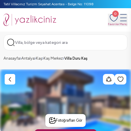
Tatil Villacınız Turizm Seyahat Acentası - Belge No: 11098
0
Favoriler
Menü
Villa, bölge veya kategori ara
Anasayfa
Antalya
Kaş
Kaş Merkez
Villa Duru Kaş
Fotoğrafları Gör