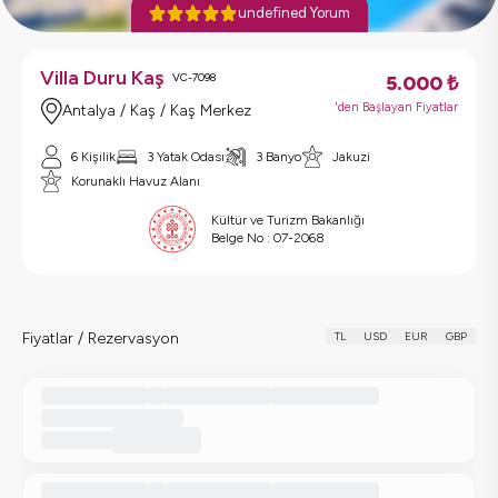
undefined Yorum
Villa Duru Kaş
VC-7098
5.000
₺
'den Başlayan Fiyatlar
Antalya / Kaş / Kaş Merkez
6 Kişilik
3 Yatak Odası
3 Banyo
Jakuzi
Korunaklı Havuz Alanı
Kültür ve Turizm Bakanlığı
Belge No :
07-2068
Fiyatlar / Rezervasyon
TL
USD
EUR
GBP