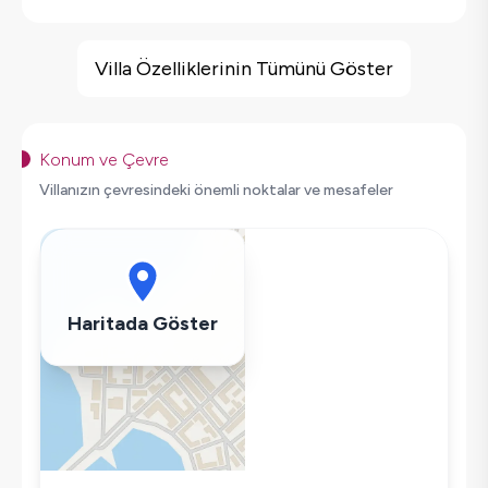
Villa Özellikleri
Barbekü
Villa Özelliklerinin Tümünü Göster
Geniş Ailelere Uygun
Doğa Manzaralı
Salıncak
Konum ve Çevre
Korunaklı Havuz
Villanızın çevresindeki önemli noktalar ve mesafeler
Saç Kurutma Makinası
Bulaşık Makinesi
Çamaşır Makinesi
Buzdolabı
Haritada Göster
Klima
Wifi / İnternet
Tost Makinesi
Mikrodalga
Kettle