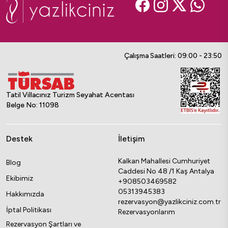
Çalışma Saatleri: 09:00 - 23:50
Tatil Villacınız Turizm Seyahat Acentası
Belge No: 11098
Destek
İletişim
Kalkan Mahallesi Cumhuriyet
Blog
Caddesi No 48 /1 Kaş Antalya
Ekibimiz
+908503469582
05313945383
Hakkımızda
rezervasyon@yazlikciniz.com.tr
İptal Politikası
Rezervasyonlarım
Rezervasyon Şartları ve