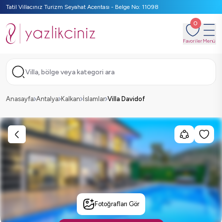
Tatil Villacınız Turizm Seyahat Acentası - Belge No: 11098
0
Favoriler
Menü
Villa, bölge veya kategori ara
Anasayfa
Antalya
Kalkan
İslamlar
Villa Davidof
Fotoğrafları Gör