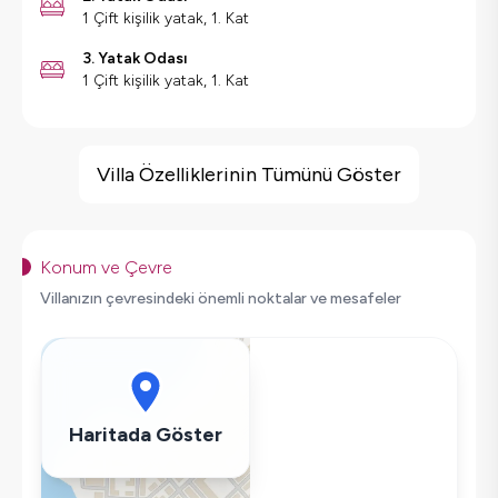
1 Çift kişilik yatak, 1. Kat
3. Yatak Odası
1 Çift kişilik yatak, 1. Kat
Villa Özellikleri
Barbekü
Villa Özelliklerinin Tümünü Göster
Geniş Ailelere Uygun
Doğa Manzaralı
Salıncak
Konum ve Çevre
Korunaklı Havuz
Villanızın çevresindeki önemli noktalar ve mesafeler
Saç Kurutma Makinası
Bulaşık Makinesi
Çamaşır Makinesi
Buzdolabı
Haritada Göster
Klima
Wifi / İnternet