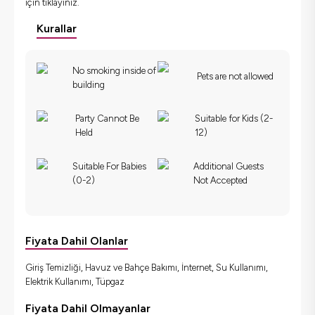
için
tıklayınız.
Kurallar
No smoking inside of
Pets are not allowed
building
Party Cannot Be
Suitable for Kids (2-
Held
12)
Suitable For Babies
Additional Guests
(0-2)
Not Accepted
Fiyata Dahil Olanlar
Giriş Temizliği, Havuz ve Bahçe Bakımı, İnternet, Su Kullanımı,
Elektrik Kullanımı, Tüpgaz
Fiyata Dahil Olmayanlar