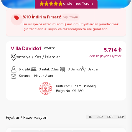
undefined Yorum
%10 İndirim Fırsatı!
Kaçırmayın
Bu villaya özel tanımlanmış indirimli fiyatlardan yararlanmak
için tarihlerinizi seçin ve rezervasyon talebi gönderin.
Villa Davidof
VC-8810
5.714
₺
'den Başlayan Fiyatlar
Antalya / Kaş / İslamlar
6 Kişilik
3 Yatak Odası
3 Banyo
Jakuzi
Korunaklı Havuz Alanı
Kültür ve Turizm Bakanlığı
Belge No :
07-330
Fiyatlar / Rezervasyon
TL
USD
EUR
GBP