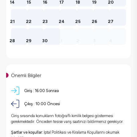
14
15
16
17
18
19
20
21
22
23
24
25
26
27
28
29
30
1
2
3
4
Önemli Bilgiler
Giriş :
16:00 Sonrası
Çıkış :
10:00 Öncesi
Giriş sırasında konukların fotoğraflı kimlik belgesi göstermesi
gerekmektedir. Önceden tesise varış saatinizi bildirmeniz gerekiyor.
Şartlar ve koşullar:
İptal Politikası ve Kiralama Koşullarını okumak