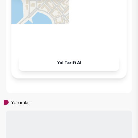
Tost Makinesi
Mikrodalga
Kettle
Korunaklı Havuz
Ütü
Havuz-Bahçe Bakımı
Yol Tarifi Al
Yorumlar