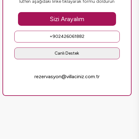
lütfen aşağıdaki linke tıklayarak formu doldurun
Sizi Arayalım
+902426061882
Canlı Destek
rezervasyon@villaciniz.com.tr