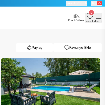
Para Birimi:
₺
Dil:
0
Kiralık Villalar
Favoriler
Menü
Paylaş
Favoriye Ekle