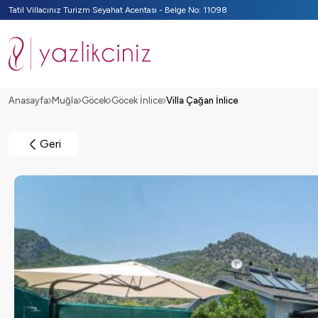
Tatil Villacınız Turizm Seyahat Acentası - Belge No: 11098
Anasayfa
Muğla
Göcek
Göcek İnlice
Villa Çağan İnlice
Geri