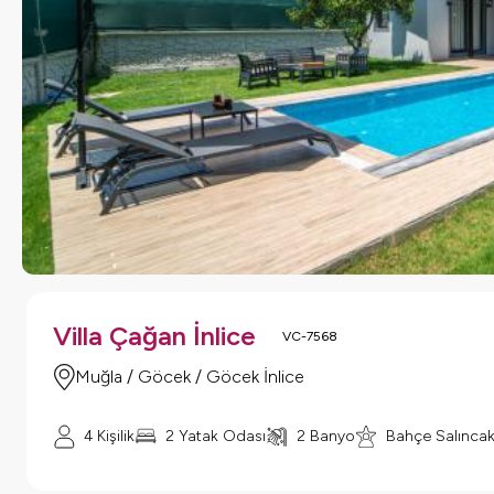
Villa Çağan İnlice
VC-7568
Muğla / Göcek / Göcek İnlice
4 Kişilik
2 Yatak Odası
2 Banyo
Bahçe Salınca