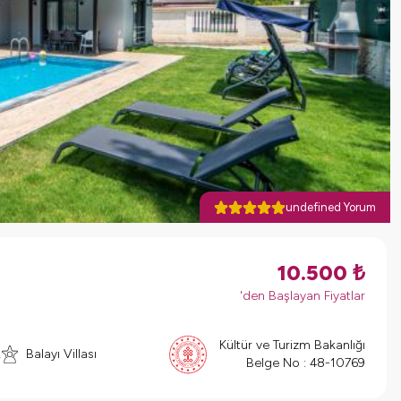
undefined Yorum
10.500
₺
'den Başlayan Fiyatlar
Kültür ve Turizm Bakanlığı
k
Balayı Villası
Belge No :
48-10769