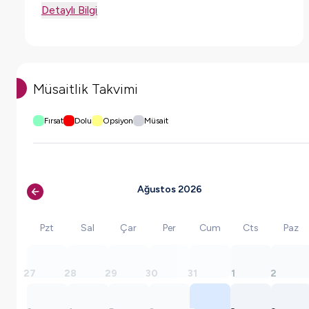
Detaylı Bilgi
Müsaitlik Takvimi
Fırsat
Dolu
Opsiyon
Müsait
Ağustos 2026
Pzt
Sal
Çar
Per
Cum
Cts
Paz
27
28
29
30
31
1
2