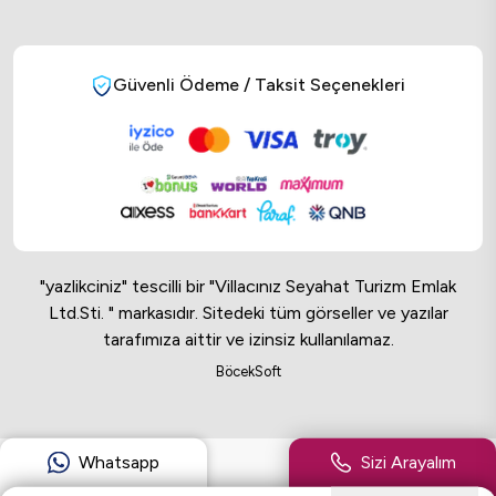
Güvenli Ödeme / Taksit Seçenekleri
"yazlikciniz" tescilli bir "Villacınız Seyahat Turizm Emlak
Ltd.Sti. " markasıdır. Sitedeki tüm görseller ve yazılar
tarafımıza aittir ve izinsiz kullanılamaz.
Online Musteri Temsilcisi
BöcekSoft
Online Musteri Temsilcisi
Whatsapp
Sizi Arayalım