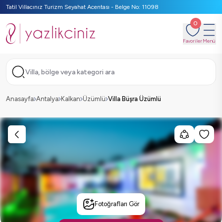
Tatil Villacınız Turizm Seyahat Acentası - Belge No: 11098
0
Favoriler
Menü
Villa, bölge veya kategori ara
Anasayfa
Antalya
Kalkan
Üzümlü
Villa Büşra Üzümlü
Fotoğrafları Gör