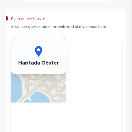
Salıncak
Saç Kurutma Makinası
Bulaşık Makinesi
Konum ve Çevre
Çamaşır Makinesi
Villanızın çevresindeki önemli noktalar ve mesafeler
Buzdolabı
Klima
Wifi / İnternet
Tost Makinesi
Haritada Göster
Mikrodalga
Kettle
Korunaklı Havuz
Ütü
Havuz-Bahçe Bakımı