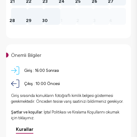
21
22
23
24
25
26
27
28
29
30
1
2
3
4
Önemli Bilgiler
Giriş :
16:00 Sonrası
Çıkış :
10:00 Öncesi
Giriş sırasında konukların fotoğraflı kimlik belgesi göstermesi
gerekmektedir. Önceden tesise varış saatinizi bildirmeniz gerekiyor.
Şartlar ve koşullar:
İptal Politikası ve Kiralama Koşullarını okumak
için
tıklayınız.
Kurallar