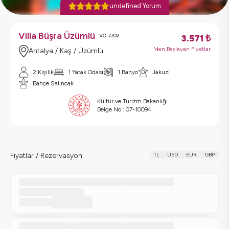
undefined Yorum
Villa Büşra Üzümlü
VC-7702
3.571
₺
'den Başlayan Fiyatlar
Antalya / Kaş / Üzümlü
2 Kişilik
1 Yatak Odası
1 Banyo
Jakuzi
Bahçe Salıncak
Kültür ve Turizm Bakanlığı
Belge No :
07-10094
Fiyatlar / Rezervasyon
TL
USD
EUR
GBP