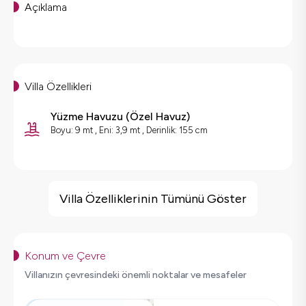
Açıklama
Villa Özellikleri
Yüzme Havuzu
(
Özel Havuz
)
Boyu: 9 mt , Eni: 3,9 mt , Derinlik: 155 cm
Villa Özellikleri
Jakuzi
Villa Özelliklerinin Tümünü Göster
Barbekü
Doğa Manzaralı
Salıncak
Konum ve Çevre
Korunaklı Havuz
Villanızın çevresindeki önemli noktalar ve mesafeler
Saç Kurutma Makinası