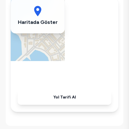
Bulaşık Makinesi
Çamaşır Makinesi
Buzdolabı
Haritada Göster
Klima
Wifi / İnternet
Kettle
Korunaklı Havuz
Ütü
Havuz-Bahçe Bakımı
Yol Tarifi Al