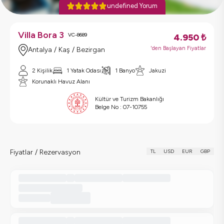
undefined Yorum
Villa Bora 3
VC-8689
4.950
₺
'den Başlayan Fiyatlar
Antalya / Kaş / Bezirgan
2 Kişilik
1 Yatak Odası
1 Banyo
Jakuzi
Korunaklı Havuz Alanı
Kültür ve Turizm Bakanlığı
Belge No :
07-10755
Fiyatlar / Rezervasyon
TL
USD
EUR
GBP