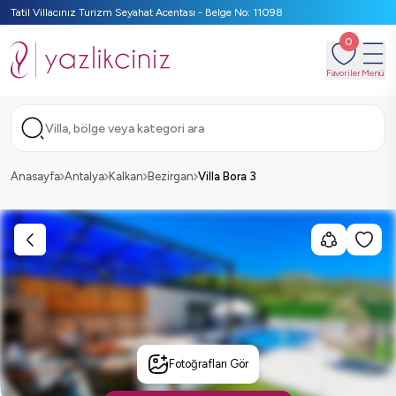
Tatil Villacınız Turizm Seyahat Acentası - Belge No: 11098
0
Favoriler
Menü
Villa, bölge veya kategori ara
Anasayfa
Antalya
Kalkan
Bezirgan
Villa Bora 3
Fotoğrafları Gör