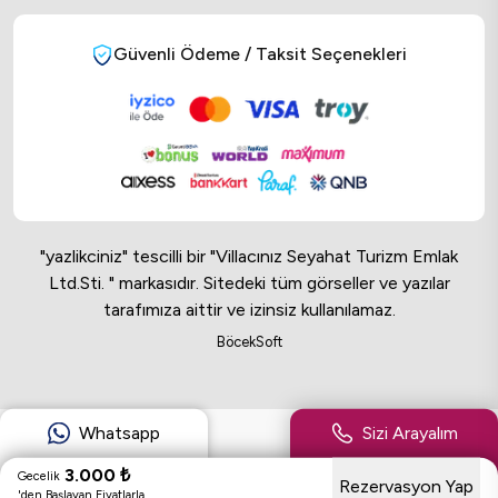
Güvenli Ödeme / Taksit Seçenekleri
"yazlikciniz" tescilli bir "Villacınız Seyahat Turizm Emlak
Ltd.Sti. " markasıdır. Sitedeki tüm görseller ve yazılar
tarafımıza aittir ve izinsiz kullanılamaz.
Online Musteri Temsilcisi
BöcekSoft
Online Musteri Temsilcisi
Whatsapp
Sizi Arayalım
3.000
₺
Gecelik
Rezervasyon Yap
'den Başlayan Fiyatlarla