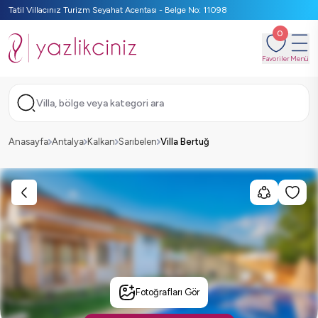
Tatil Villacınız Turizm Seyahat Acentası - Belge No: 11098
0
Favoriler
Menü
Villa, bölge veya kategori ara
Anasayfa
Antalya
Kalkan
Sarıbelen
Villa Bertuğ
Fotoğrafları Gör