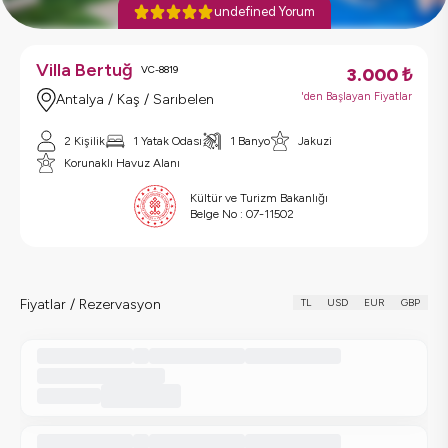
undefined Yorum
Villa Bertuğ
VC-8819
3.000
₺
'den Başlayan Fiyatlar
Antalya / Kaş / Sarıbelen
2 Kişilik
1 Yatak Odası
1 Banyo
Jakuzi
Korunaklı Havuz Alanı
Kültür ve Turizm Bakanlığı
Belge No :
07-11502
Fiyatlar / Rezervasyon
TL
USD
EUR
GBP