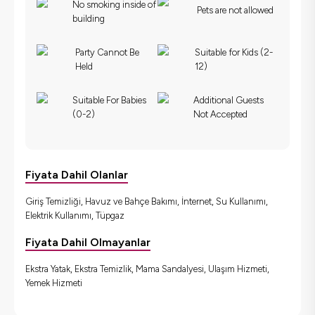
No smoking inside of
Pets are not allowed
building
Party Cannot Be
Suitable for Kids (2-
Held
12)
Suitable For Babies
Additional Guests
(0-2)
Not Accepted
Fiyata Dahil Olanlar
Giriş Temizliği, Havuz ve Bahçe Bakımı, İnternet, Su Kullanımı,
Elektrik Kullanımı, Tüpgaz
Fiyata Dahil Olmayanlar
Ekstra Yatak, Ekstra Temizlik, Mama Sandalyesi, Ulaşım Hizmeti,
Yemek Hizmeti