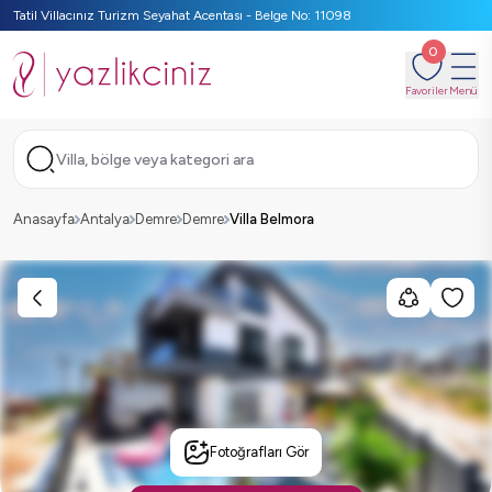
Tatil Villacınız Turizm Seyahat Acentası - Belge No: 11098
0
Favoriler
Menü
Villa, bölge veya kategori ara
Anasayfa
Antalya
Demre
Demre
Villa Belmora
Fotoğrafları Gör