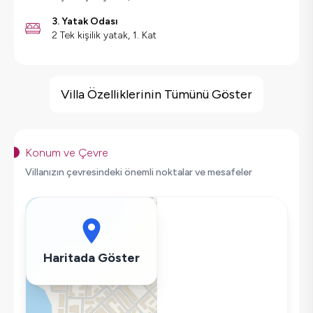
3. Yatak Odası
2 Tek kişilik yatak, 1. Kat
Villa Özellikleri
Çocuk Oyun Alanı
Villa Özelliklerinin Tümünü Göster
Barbekü
Geniş Ailelere Uygun
Doğa Manzaralı
Konum ve Çevre
Salıncak
Villanızın çevresindeki önemli noktalar ve mesafeler
Saç Kurutma Makinası
Bulaşık Makinesi
Çamaşır Makinesi
Buzdolabı
Haritada Göster
Klima
Wifi / İnternet
Tost Makinesi