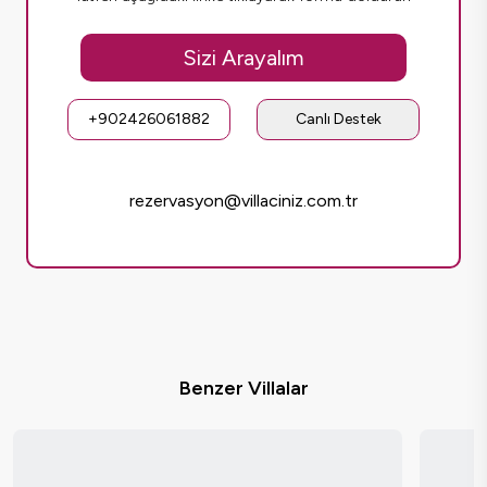
Sizi Arayalım
+902426061882
Canlı Destek
rezervasyon@villaciniz.com.tr
Benzer Villalar