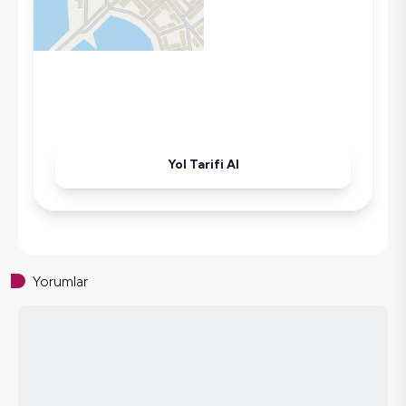
Mikrodalga
Kettle
Ütü
Havuz-Bahçe Bakımı
Yol Tarifi Al
Yorumlar