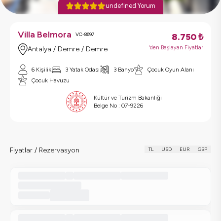
undefined Yorum
Villa Belmora
VC-8697
8.750
₺
'den Başlayan Fiyatlar
Antalya / Demre / Demre
6 Kişilik
3 Yatak Odası
3 Banyo
Çocuk Oyun Alanı
Çocuk Havuzu
Kültür ve Turizm Bakanlığı
Belge No :
07-9226
Fiyatlar / Rezervasyon
TL
USD
EUR
GBP