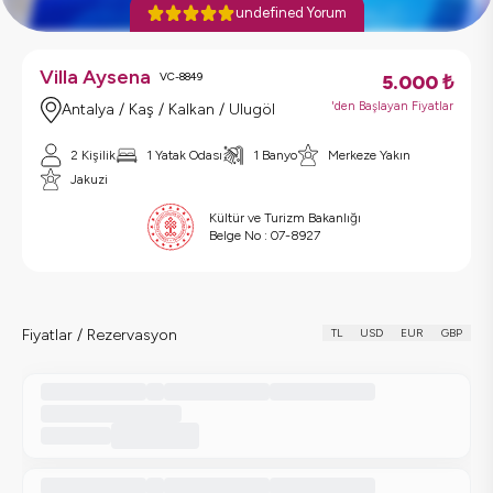
undefined Yorum
Villa Aysena
VC-8849
5.000
₺
'den Başlayan Fiyatlar
Antalya / Kaş / Kalkan / Ulugöl
2 Kişilik
1 Yatak Odası
1 Banyo
Merkeze Yakın
Jakuzi
Kültür ve Turizm Bakanlığı
Belge No :
07-8927
Fiyatlar / Rezervasyon
TL
USD
EUR
GBP