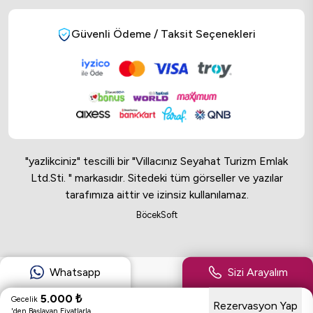
Güvenli Ödeme / Taksit Seçenekleri
"yazlikciniz" tescilli bir "Villacınız Seyahat Turizm Emlak
Ltd.Sti. " markasıdır. Sitedeki tüm görseller ve yazılar
tarafımıza aittir ve izinsiz kullanılamaz.
Online Musteri Temsilcisi
BöcekSoft
Online Musteri Temsilcisi
Whatsapp
Sizi Arayalım
5.000
₺
Gecelik
Rezervasyon Yap
'den Başlayan Fiyatlarla