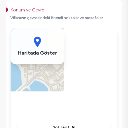
Salıncak
Korunaklı Havuz
Konum ve Çevre
Saç Kurutma Makinası
Villanızın çevresindeki önemli noktalar ve mesafeler
Bulaşık Makinesi
Çamaşır Makinesi
Buzdolabı
Klima
Haritada Göster
Wifi / İnternet
Kettle
Korunaklı Havuz
Ütü
Havuz-Bahçe Bakımı
Yol Tarifi Al