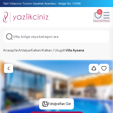
Tatil Villacınız Turizm Seyahat Acentası - Belge No: 11098
0
Favoriler
Menü
Villa, bölge veya kategori ara
Anasayfa
Antalya
Kalkan
Kalkan / Ulugöl
Villa Aysena
Fotoğrafları Gör