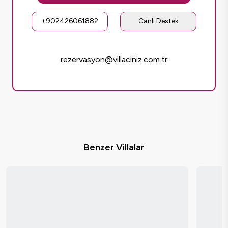
+902426061882
Canlı Destek
rezervasyon@villaciniz.com.tr
Benzer Villalar