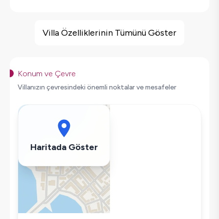
Villa Özellikleri
Geniş Ailelere Uygun
Villa Özelliklerinin Tümünü Göster
Doğa Manzaralı
Salıncak
Korunaklı Havuz
Konum ve Çevre
Saç Kurutma Makinası
Villanızın çevresindeki önemli noktalar ve mesafeler
Bulaşık Makinesi
Çamaşır Makinesi
Buzdolabı
Klima
Haritada Göster
Wifi / İnternet
Tost Makinesi
Mikrodalga
Kettle
Korunaklı Havuz