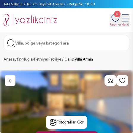
Tatil Villacınız Turizm Seyahat Acentası - Belge No: 11098
0
Favoriler
Menü
Villa, bölge veya kategori ara
Anasayfa
Muğla
Fethiye
Fethiye / Çalış
Villa Armin
Fotoğrafları Gör