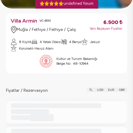
undefined Yorum
Villa Armin
VC-8510
6.500
₺
'den Başlayan Fiyatlar
Muğla / Fethiye / Fethiye / Çalış
8 Kişilik
4 Yatak Odası
4 Banyo
Jakuzi
Korunaklı Havuz Alanı
Kültür ve Turizm Bakanlığı
Belge No :
48-10944
Fiyatlar / Rezervasyon
TL
USD
EUR
GBP