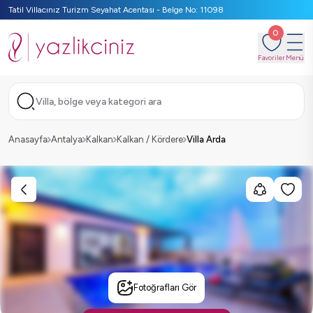
Tatil Villacınız Turizm Seyahat Acentası - Belge No: 11098
0
Favoriler
Menü
Villa, bölge veya kategori ara
Anasayfa
Antalya
Kalkan
Kalkan / Kördere
Villa Arda
Fotoğrafları Gör