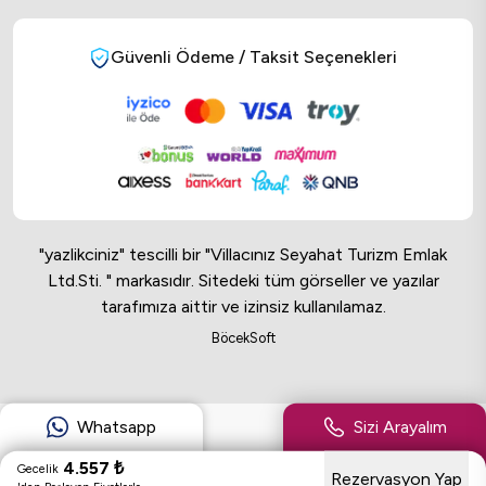
Güvenli Ödeme / Taksit Seçenekleri
"yazlikciniz" tescilli bir "Villacınız Seyahat Turizm Emlak
Ltd.Sti. " markasıdır. Sitedeki tüm görseller ve yazılar
tarafımıza aittir ve izinsiz kullanılamaz.
Online Musteri Temsilcisi
BöcekSoft
Online Musteri Temsilcisi
Whatsapp
Sizi Arayalım
4.557
₺
Gecelik
Rezervasyon Yap