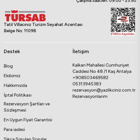
Çalışma Saatleri: 09:00 - 23:50
Tatil Villacınız Turizm Seyahat Acentası
Belge No: 11098
Destek
İletişim
Kalkan Mahallesi Cumhuriyet
Blog
Caddesi No 48 /1 Kaş Antalya
Ekibimiz
+908503469582
05313945383
Hakkımızda
rezervasyon@yazlikciniz.com.tr
İptal Politikası
Rezervasyonlarım
Rezervasyon Şartları ve
Sözleşmesi
En Uygun Fiyat Garantisi
Para iadesi
Sıkça Sorulan Sorular