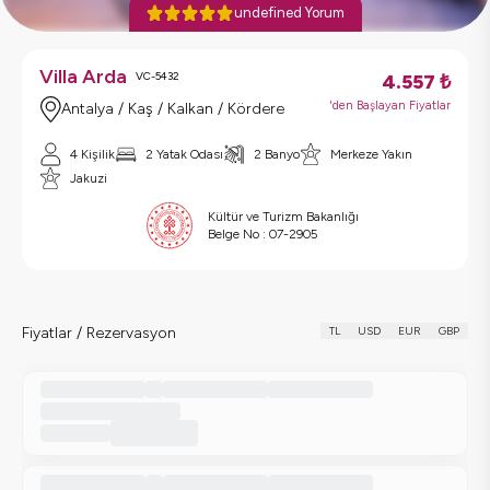
undefined Yorum
Villa Arda
VC-5432
4.557
₺
'den Başlayan Fiyatlar
Antalya / Kaş / Kalkan / Kördere
4 Kişilik
2 Yatak Odası
2 Banyo
Merkeze Yakın
Jakuzi
Kültür ve Turizm Bakanlığı
Belge No :
07-2905
Fiyatlar / Rezervasyon
TL
USD
EUR
GBP