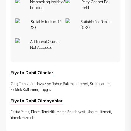
No smoking inside of
Party Cannot Be
building
Held
Suitable for Kids (2-
Suitable For Babies
12)
(0-2)
Additional Guests
Not Accepted
Fiyata Dahil Olanlar
Giriş Temizliği, Havuz ve Bahçe Bakımı, İnternet, Su Kullanımı,
Elektrik Kullanımı, Tüpgaz
Fiyata Dahil Olmayanlar
Ekstra Yatak, Ekstra Temizlik, Mama Sandalyesi, Ulaşım Hizmeti,
Yemek Hizmeti