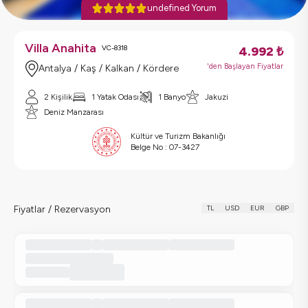
undefined Yorum
Villa Anahita
VC-8318
4.992
₺
'den Başlayan Fiyatlar
Antalya / Kaş / Kalkan / Kördere
2 Kişilik
1 Yatak Odası
1 Banyo
Jakuzi
Deniz Manzarası
Kültür ve Turizm Bakanlığı
Belge No :
07-3427
Fiyatlar / Rezervasyon
TL
USD
EUR
GBP