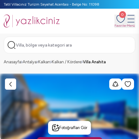
Tatil Villacınız Turizm Seyahat Acentası - Belge No: 11098
0
Favoriler
Menü
Villa, bölge veya kategori ara
Anasayfa
Antalya
Kalkan
Kalkan / Kördere
Villa Anahita
Fotoğrafları Gör