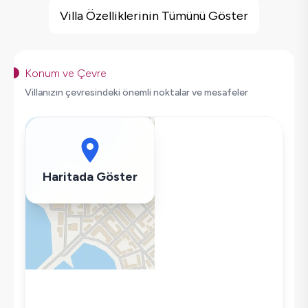
Jakuzi
Villa Özelliklerinin Tümünü Göster
Deniz Manzarası
Sauna
Hamam
Konum ve Çevre
Masa Tenisi
Villanızın çevresindeki önemli noktalar ve mesafeler
Saç Kurutma Makinası
Bulaşık Makinesi
Çamaşır Makinesi
Buzdolabı
Haritada Göster
Klima
Wifi / İnternet
Tost Makinesi
Mikrodalga
Kettle
Korunaklı Havuz
Ütü