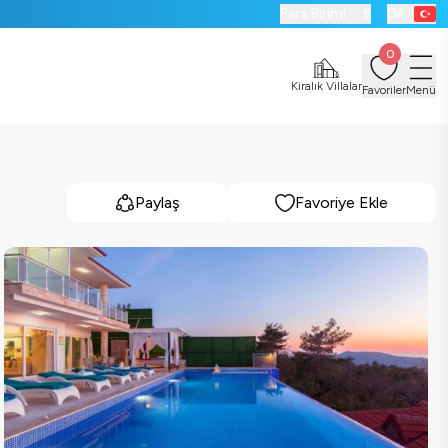
Para Birimi:
₺
Dil:
0
Kiralık Villalar
Favoriler
Menü
Paylaş
Favoriye Ekle