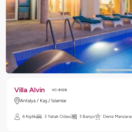
Villa Alvin
VC-8326
Antalya / Kaş / İslamlar
6 Kişilik
3 Yatak Odası
3 Banyo
Deniz Manzaras