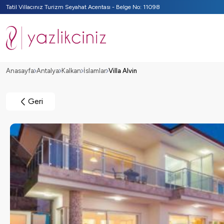
Tatil Villacınız Turizm Seyahat Acentası - Belge No: 11098
Anasayfa
Antalya
Kalkan
İslamlar
Villa Alvin
Geri