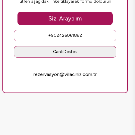
lütfen aşağıdaki linke tıklayarak formu doldurun
Sizi Arayalım
+902426061882
Canlı Destek
rezervasyon@villaciniz.com.tr