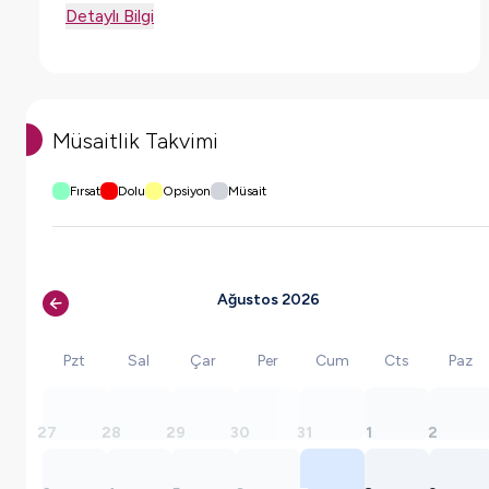
Detaylı Bilgi
Müsaitlik Takvimi
Fırsat
Dolu
Opsiyon
Müsait
Ağustos 2026
Pzt
Sal
Çar
Per
Cum
Cts
Paz
27
28
29
30
31
1
2