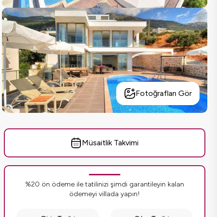
Fotoğrafları Gör
Müsaitlik Takvimi
%20 ön ödeme ile tatilinizi şimdi garantileyin kalan
ödemeyi villada yapın!