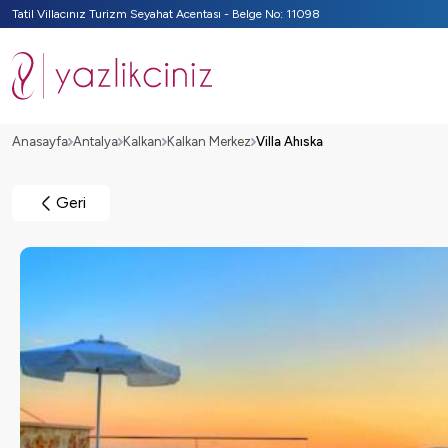
Tatil Villacınız Turizm Seyahat Acentası - Belge No: 11098
Anasayfa
Antalya
Kalkan
Kalkan Merkez
Villa Ahıska
Geri