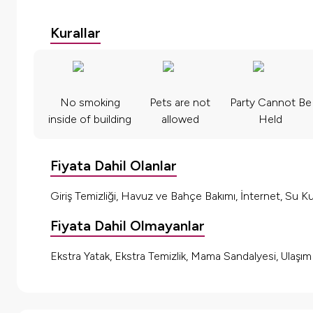
Kurallar
No smoking
Pets are not
Party Cannot Be
inside of building
allowed
Held
Fiyata Dahil Olanlar
Giriş Temizliği, Havuz ve Bahçe Bakımı, İnternet, Su Kul
Fiyata Dahil Olmayanlar
Ekstra Yatak, Ekstra Temizlik, Mama Sandalyesi, Ulaşı