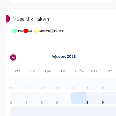
Müsaitlik Takvimi
Fırsat
Dolu
Opsiyon
Müsait
Ağustos 2026
Pzt
Sal
Çar
Per
Cum
Cts
Paz
27
28
29
30
31
1
2
3
4
5
6
7
8
9