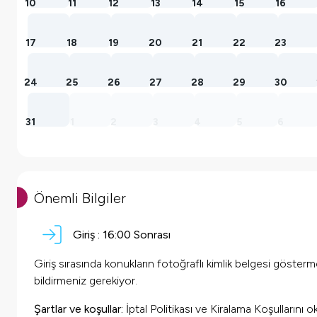
10
11
12
13
14
15
16
17
18
19
20
21
22
23
24
25
26
27
28
29
30
31
1
2
3
4
5
6
Önemli Bilgiler
Giriş :
16:00 Sonrası
Giriş sırasında konukların fotoğraflı kimlik belgesi göster
bildirmeniz gerekiyor.
Şartlar ve koşullar:
İptal Politikası ve Kiralama Koşullarını 