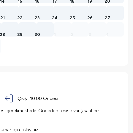
14
15
16
17
18
19
20
21
22
23
24
25
26
27
28
29
30
1
2
3
4
Çıkış :
10:00 Öncesi
mesi gerekmektedir. Önceden tesise varış saatinizi
okumak için
tıklayınız.