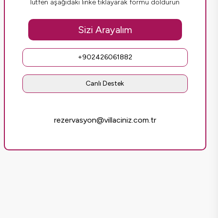
lütfen aşağıdaki linke tıklayarak formu doldurun
Sizi Arayalım
+902426061882
Canlı Destek
rezervasyon@villaciniz.com.tr