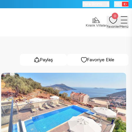
Para Birimi:
₺
Dil:
0
Kiralık Villalar
Favoriler
Menü
Paylaş
Favoriye Ekle